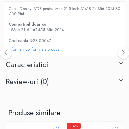
Piese & Accesorii iPhone
Cablu Display LVDS pentru iMac 21,5 Inch A1418 2K Mid 2014 30
iPhone 16 Pro Max
/ 30 Pini
iPhone 16 Pro
Compatibil doar cu:
iPhone 17 Pro
- iMac 21,5”
A1418
Mid 2014
iPhone 15 Pro Max
Cod cablu: 923-00047
iPhone 16 Plus
Informatii conformitate produs
iPhone 17
Caracteristici
iPhone 15 Pro
iPhone 16
Review-uri
(0)
iPhone 15 Plus
iPhone 15
iPhone 14 Pro Max
iPhone 14 Pro
Produse similare
iPhone 14 Plus
-34%
iPhone 14