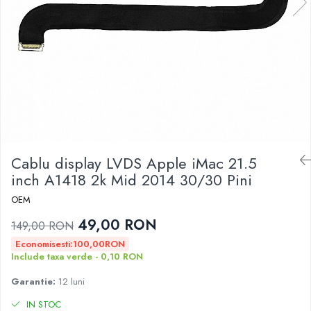
A2159 (Retina 13” 2019)
A2251 (Retina 13” 2020)
A2289 (Retina 13” 2020)
A2338 (M1/M2 13” 2020-2022)
A2442 (M1 14” 2021)
A2485 (M1 16” 2021)
A2779 (M2 14” 2023)
A2918 (M3 14” 2023)
A2992 (M3 14” 2023)
Cablu display LVDS Apple iMac 21.5
Top Piese Mac
inch A1418 2k Mid 2014 30/30 Pini
Baterii MacBook
OEM
Placi de baza
49,00 RON
Incarcatoare MacBook
149,00 RON
Display MacBook
Economisesti:
100,00
RON
Include taxa verde - 0,10 RON
Tastatura MacBook
MacBook Air
Garantie:
12 luni
A1369 (13” 2010-2011)
IN STOC