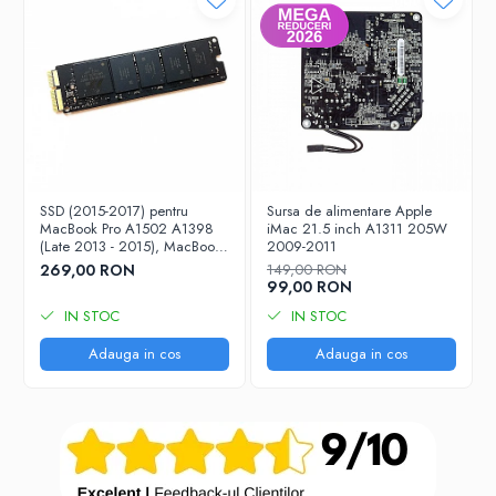
iPhone 13 Pro Max
iPhone 13 Pro
iPhone 13
iPhone 13 mini
iPhone 12 Pro Max
iPhone 12 Pro
SSD (2015-2017) pentru
Sursa de alimentare Apple
MacBook Pro A1502 A1398
iMac 21.5 inch A1311 205W
iPhone 12
(Late 2013 - 2015), MacBook
2009-2011
Air A1465 A1466 (2013 -
iPhone 12 mini
269,00 RON
149,00 RON
2017) - 256 GB
99,00 RON
iPhone 11 Pro Max
IN STOC
IN STOC
iPhone 11 Pro
Adauga in cos
Adauga in cos
iPhone 11
iPhone XS Max
iPhone XS
iPhone XR