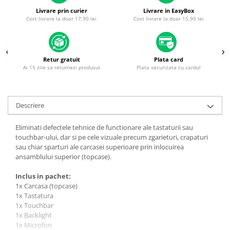
Housing iPhone
Livrare prin curier
Livrare in EasyBox
Cost livrare la doar 17,90 lei
Cost livrare la doar 15,90 lei
iPhone 6s
Retur gratuit
Plata card
Ai 15 zile sa returnezi produsul
Plata securizata cu cardul
Descriere
Eliminati defectele tehnice de functionare ale tastaturii sau
touchbar-ului, dar si pe cele vizuale precum zgarieturi, crapaturi
sau chiar sparturi ale carcasei superioare prin inlocuirea
ansamblului superior (topcase).
Inclus in pachet:
1x Carcasa (topcase)
1x Tastatura
1x Touchbar
1x Backlight
1x Microfon