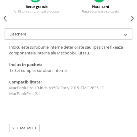
Housing iPhone
Retur gratuit
Plata card
Ai 15 zile sa returnezi produsul
Plata securizata cu cardul
iPhone 6s
Descriere
Inlocuieste suruburile interne deteriorate sau lipsa care fixeaza
componentele interne ale Macbook-ului tau.
Inclus in pachet:
1x Set complet suruburi interne
Compatibilitate:
MacBook Pro 13-inch A1502 Early 2015, EMC 2835, ID
MacBookPro12,1
VEZI MAI MULT