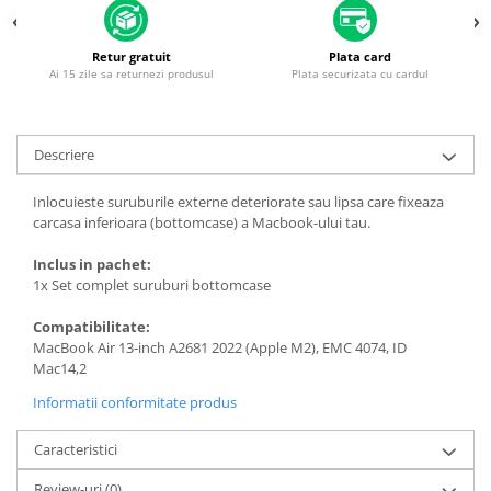
Housing iPhone
iPhone 6s
Retur gratuit
Plata card
Ai 15 zile sa returnezi produsul
Plata securizata cu cardul
Descriere
Inlocuieste suruburile externe deteriorate sau lipsa care fixeaza
carcasa inferioara (bottomcase) a Macbook-ului tau.
Inclus in pachet:
1x Set complet suruburi bottomcase
Compatibilitate:
MacBook Air 13-inch A2681 2022 (Apple M2), EMC 4074, ID
Mac14,2
Informatii conformitate produs
Caracteristici
Review-uri
(0)