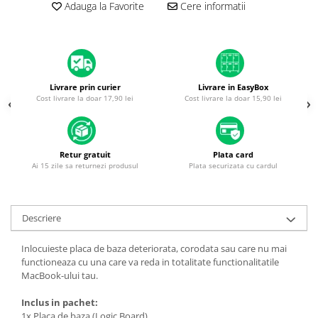
Adauga la Favorite
Cere informatii
Piese & Accesorii iPhone
iPhone 16 Pro Max
iPhone 16 Pro
iPhone 17 Pro
Livrare prin curier
Livrare in EasyBox
iPhone 15 Pro Max
Cost livrare la doar 17,90 lei
Cost livrare la doar 15,90 lei
iPhone 16 Plus
iPhone 17
Retur gratuit
Plata card
iPhone 15 Pro
Ai 15 zile sa returnezi produsul
Plata securizata cu cardul
iPhone 16
iPhone 15 Plus
Descriere
iPhone 15
iPhone 14 Pro Max
Inlocuieste placa de baza deteriorata, corodata sau care nu mai
functioneaza cu una care va reda in totalitate functionalitatile
iPhone 14 Pro
MacBook-ului tau.
iPhone 14 Plus
Inclus in pachet:
iPhone 14
1x Placa de baza (Logic Board)