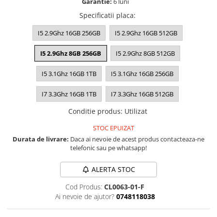
Garantie:
6 luni
A1370 (11” 2010-2011)
Specificatii placa
:
A1465 (11” 2012-2015)
A1466 (13” 2012-2017)
I5 2.9Ghz 16GB 256GB
I5 2.9Ghz 16GB 512GB
A1932 (13” 2018-2019)
A2179 (13” 2020)
I5 2.9Ghz 8GB 256GB
I5 2.9Ghz 8GB 512GB
A2337 (M1 13” 2020)
I5 3.1Ghz 16GB 1TB
I5 3.1Ghz 16GB 256GB
A2681 (M2 13” 2022)
A2941 (M2 15” 2023)
I7 3.3Ghz 16GB 1TB
I7 3.3Ghz 16GB 512GB
A3113 (M3 13” 2024)
Conditie produs
:
Utilizat
A3240 (M4 13” 2025)
STOC EPUIZAT
MacBook Pro
Durata de livrare:
Daca ai nevoie de acest produs contacteaza-ne
A1278 (Unibody 13” 2009-2012)
telefonic sau pe whatsapp!
A1286 (Unibody 15” 2008-2012)
A1297 (Unibody 17” 2009-2011)
ALERTA STOC
MacBook
Cod Produs:
CL0063-01-F
Ai nevoie de ajutor?
0748118038
A1342 (Unibody 13” 2009-2010)
A1534 (Retina 12” 2015-2017)