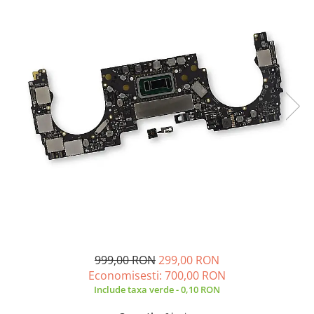
A2159 (Retina 13” 2019)
A2251 (Retina 13” 2020)
A2289 (Retina 13” 2020)
A2338 (M1/M2 13” 2020-2022)
A2442 (M1 14” 2021)
A2485 (M1 16” 2021)
A2779 (M2 14” 2023)
A2918 (M3 14” 2023)
A2992 (M3 14” 2023)
Top Piese Mac
Baterii MacBook
Placi de baza
Incarcatoare MacBook
Display MacBook
999,00 RON
299,00 RON
Tastatura MacBook
Economisesti:
700,00
RON
MacBook Air
Include taxa verde - 0,10 RON
A1369 (13” 2010-2011)