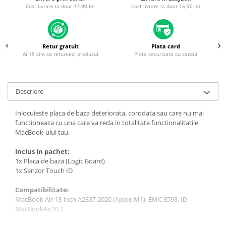
Piese & Accesorii iPhone
Cost livrare la doar 17,90 lei
Cost livrare la doar 15,90 lei
iPhone 16 Pro Max
iPhone 16 Pro
Retur gratuit
Plata card
iPhone 17 Pro
Ai 15 zile sa returnezi produsul
Plata securizata cu cardul
iPhone 15 Pro Max
iPhone 16 Plus
Descriere
iPhone 17
iPhone 15 Pro
Inlocuieste placa de baza deteriorata, corodata sau care nu mai
functioneaza cu una care va reda in totalitate functionalitatile
iPhone 16
MacBook-ului tau.
iPhone 15 Plus
Inclus in pachet:
iPhone 15
1x Placa de baza (Logic Board)
1x Senzor Touch ID
iPhone 14 Pro Max
Compatibilitate:
iPhone 14 Pro
MacBook Air 13-inch A2337 2020 (Apple M1), EMC 3598, ID
iPhone 14 Plus
MacBookAir10,1
iPhone 14