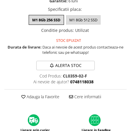
Garantie:
6 luni
A1370 (11” 2010-2011)
Specificatii placa
:
A1465 (11” 2012-2015)
A1466 (13” 2012-2017)
M1 8Gb 256 SSD
M1 8Gb 512 SSD
A1932 (13” 2018-2019)
Conditie produs
:
Utilizat
A2179 (13” 2020)
A2337 (M1 13” 2020)
STOC EPUIZAT
Durata de livrare:
Daca ai nevoie de acest produs contacteaza-ne
A2681 (M2 13” 2022)
telefonic sau pe whatsapp!
A2941 (M2 15” 2023)
A3113 (M3 13” 2024)
ALERTA STOC
A3240 (M4 13” 2025)
Cod Produs:
CL0359-02-F
MacBook Pro
Ai nevoie de ajutor?
0748118038
A1278 (Unibody 13” 2009-2012)
A1286 (Unibody 15” 2008-2012)
Adauga la Favorite
Cere informatii
A1297 (Unibody 17” 2009-2011)
MacBook
A1342 (Unibody 13” 2009-2010)
A1534 (Retina 12” 2015-2017)
Livrare prin curier
Livrare in EasyBox