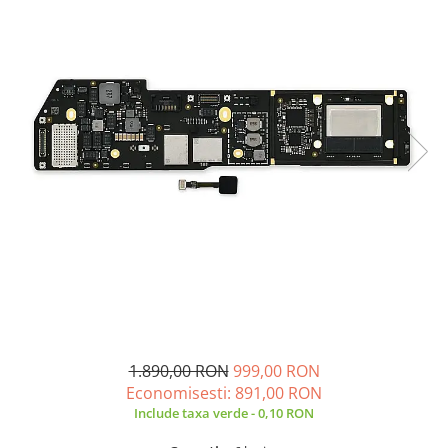
A2159 (Retina 13” 2019)
A2251 (Retina 13” 2020)
A2289 (Retina 13” 2020)
A2338 (M1/M2 13” 2020-2022)
A2442 (M1 14” 2021)
A2485 (M1 16” 2021)
A2779 (M2 14” 2023)
A2918 (M3 14” 2023)
A2992 (M3 14” 2023)
Top Piese Mac
Baterii MacBook
Placi de baza
Incarcatoare MacBook
Display MacBook
1.890,00 RON
999,00 RON
Tastatura MacBook
Economisesti:
891,00
RON
MacBook Air
Include taxa verde - 0,10 RON
A1369 (13” 2010-2011)