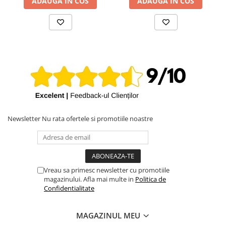
ADAUGA IN COS
ADAUGA IN COS
iPhone X
iPhone 8 Plus
iPhone 8
iPhone 7 Plus
iPhone 7
iPhone SE 2020 2nd
iPhone 6s Plus
iPhone SE 2022 3rd
Newsletter
Nu rata ofertele si promotiile noastre
iPhone 6 Plus
iPhone 6
Top Piese iPhone
Vreau sa primesc newsletter cu promotiile
Baterie iPhone
magazinului. Afla mai multe in
Politica de
Confidentialitate
Display iPhone
Housing iPhone
MAGAZINUL MEU
iPhone 6s