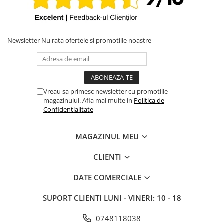
iPhone X
iPhone 8 Plus
iPhone 8
Newsletter
Nu rata ofertele si promotiile noastre
iPhone 7 Plus
iPhone 7
iPhone SE 2020 2nd
Vreau sa primesc newsletter cu promotiile
iPhone 6s Plus
magazinului. Afla mai multe in
Politica de
Confidentialitate
iPhone SE 2022 3rd
iPhone 6 Plus
MAGAZINUL MEU
iPhone 6
CLIENTI
Top Piese iPhone
Baterie iPhone
DATE COMERCIALE
Display iPhone
SUPORT CLIENTI
LUNI - VINERI: 10 - 18
Housing iPhone
iPhone 6s
0748118038