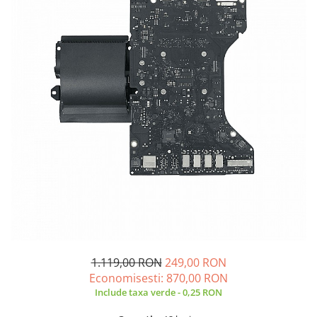
A2159 (Retina 13” 2019)
A2251 (Retina 13” 2020)
A2289 (Retina 13” 2020)
A2338 (M1/M2 13” 2020-2022)
A2442 (M1 14” 2021)
A2485 (M1 16” 2021)
A2779 (M2 14” 2023)
A2918 (M3 14” 2023)
A2992 (M3 14” 2023)
Top Piese Mac
Baterii MacBook
Placi de baza
Incarcatoare MacBook
Display MacBook
1.119,00 RON
249,00 RON
Tastatura MacBook
Economisesti:
870,00
RON
MacBook Air
Include taxa verde - 0,25 RON
A1369 (13” 2010-2011)