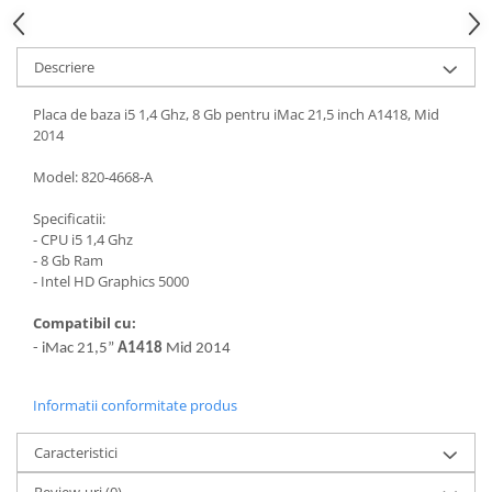
Piese & Accesorii iPhone
iPhone 16 Pro Max
Descriere
iPhone 16 Pro
iPhone 17 Pro
Placa de baza i5 1,4 Ghz, 8 Gb pentru iMac 21,5 inch A1418, Mid
2014
iPhone 15 Pro Max
iPhone 16 Plus
Model: 820-4668-A
iPhone 17
Specificatii:
- CPU i5 1,4 Ghz
iPhone 15 Pro
- 8 Gb Ram
iPhone 16
- Intel HD Graphics 5000
iPhone 15 Plus
Compatibil cu:
iPhone 15
- iMac 21,5”
A1418
Mid 2014
iPhone 14 Pro Max
Informatii conformitate produs
iPhone 14 Pro
iPhone 14 Plus
Caracteristici
iPhone 14