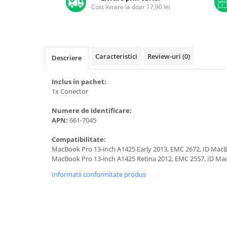
A1370 (11” 2010-2011)
Cost livrare la doar 17,90 lei
A1465 (11” 2012-2015)
A1466 (13” 2012-2017)
A1932 (13” 2018-2019)
A2179 (13” 2020)
Caracteristici
Review-uri
(0)
Descriere
A2337 (M1 13” 2020)
Inclus in pachet:
A2681 (M2 13” 2022)
1x Conector
A2941 (M2 15” 2023)
A3113 (M3 13” 2024)
Numere de identificare:
APN:
661-7045
A3240 (M4 13” 2025)
MacBook Pro
Compatibilitate:
MacBook Pro 13-inch A1425 Early 2013, EMC 2672, ID Mac
A1278 (Unibody 13” 2009-2012)
MacBook Pro 13-inch A1425 Retina 2012, EMC 2557, ID M
A1286 (Unibody 15” 2008-2012)
Informatii conformitate produs
A1297 (Unibody 17” 2009-2011)
MacBook
A1342 (Unibody 13” 2009-2010)
A1534 (Retina 12” 2015-2017)