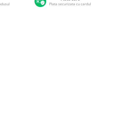
rodusul
Plata securizata cu cardul