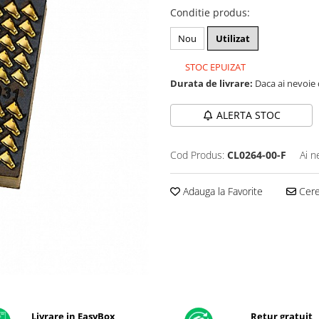
Conditie produs
:
Nou
Utilizat
STOC EPUIZAT
Durata de livrare:
Daca ai nevoie 
ALERTA STOC
Cod Produs:
CL0264-00-F
Ai n
Adauga la Favorite
Cere 
Livrare in EasyBox
Retur gratuit