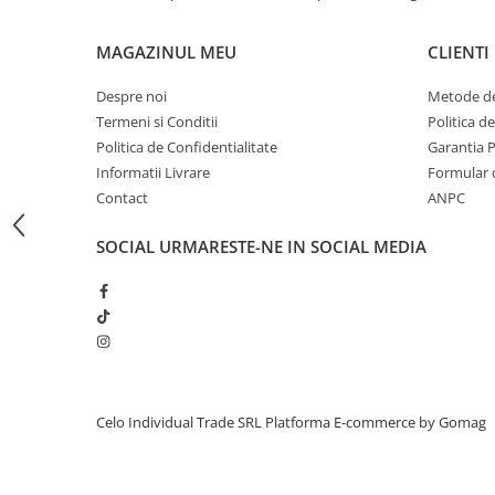
iPhone 13 Pro Max
MAGAZINUL MEU
CLIENTI
iPhone 13 Pro
iPhone 13
Despre noi
Metode de
Termeni si Conditii
Politica d
iPhone 13 mini
Politica de Confidentialitate
Garantia 
iPhone 12 Pro Max
Informatii Livrare
Formular 
iPhone 12 Pro
Contact
ANPC
iPhone 12
SOCIAL
URMARESTE-NE IN SOCIAL MEDIA
iPhone 12 mini
iPhone 11 Pro Max
iPhone 11 Pro
iPhone 11
iPhone XS Max
Celo Individual Trade SRL
Platforma E-commerce by Gomag
iPhone XS
iPhone XR