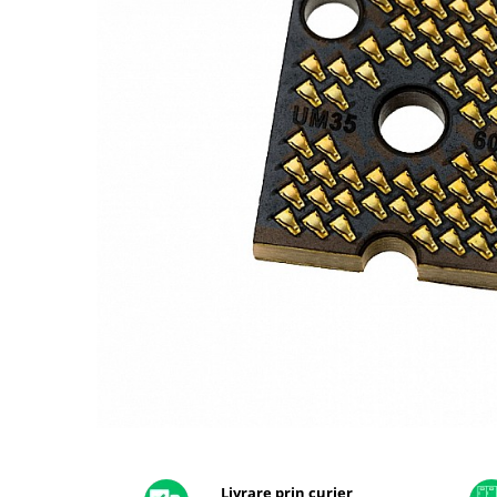
A2159 (Retina 13” 2019)
A2251 (Retina 13” 2020)
A2289 (Retina 13” 2020)
A2338 (M1/M2 13” 2020-2022)
A2442 (M1 14” 2021)
A2485 (M1 16” 2021)
A2779 (M2 14” 2023)
A2918 (M3 14” 2023)
A2992 (M3 14” 2023)
Top Piese Mac
Baterii MacBook
Placi de baza
Incarcatoare MacBook
Display MacBook
Tastatura MacBook
MacBook Air
Distribuie
pe
A1369 (13” 2010-2011)
Facebook
Livrare prin curier