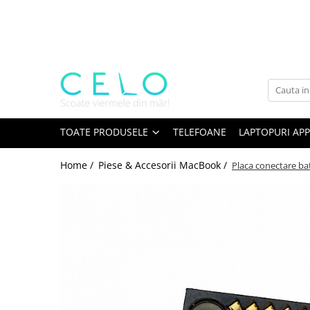
Toate Produsele
Laptopuri Apple
Telefoane
Piese & Accesorii MacBook
MacBook Pro Retina
TOATE PRODUSELE
TELEFOANE
LAPTOPURI APP
A1398 (Retina 15” 2012-2015)
Home /
Piese & Accesorii MacBook /
Placa conectare ba
A1425 (Retina 13” 2012-2013)
A1502 (Retina 13” 2013-2015)
A1706 (Retina 13” 2016-2017)
A1707 (Retina 15” 2016-2017)
A1708 (Retina 13” 2016-2017)
A1989 (Retina 13” 2018-2019)
A1990 (Retina 15” 2018-2019)
A2141 (Retina 16” 2019)