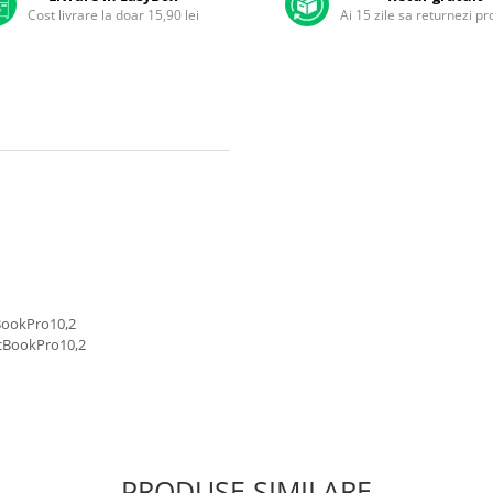
Cost livrare la doar 15,90 lei
Ai 15 zile sa returnezi p
BookPro10,2
acBookPro10,2
PRODUSE SIMILARE