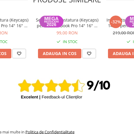
tura (Keycaps)
Set Capace Tastatura (Keycaps)
Incarcator m
-32%
Pro 14" 16" &
pentru MacBook Pro 14" 16" &
140W pentru
 15" – Modele
MacBook Air 13" 15" – Modele
 RON
99,00 RON
219,00 R
 Layout UK
2021–2024 - Layout US
STOC
IN STOC
COS
ADAUGA IN COS
ADAUGA I
la mai multe in
Politica de Confidentialitate