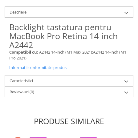
Piese & Accesorii iPhone
iPhone 16 Pro Max
Descriere
iPhone 16 Pro
Backlight tastatura pentru
iPhone 17 Pro
MacBook Pro Retina 14-inch
iPhone 15 Pro Max
A2442
iPhone 16 Plus
Compatibil cu:
A2442 14-inch (M1 Max 2021);A2442 14-inch (M1
Pro 2021)
iPhone 17
Informatii conformitate produs
iPhone 15 Pro
iPhone 16
Caracteristici
iPhone 15 Plus
Review-uri
(0)
iPhone 15
iPhone 14 Pro Max
iPhone 14 Pro
PRODUSE SIMILARE
iPhone 14 Plus
iPhone 14