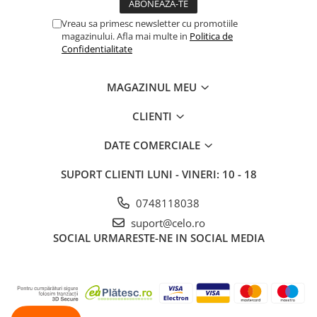
iPhone X
Vreau sa primesc newsletter cu promotiile
iPhone 8 Plus
magazinului. Afla mai multe in
Politica de
Confidentialitate
iPhone 8
iPhone 7 Plus
MAGAZINUL MEU
iPhone 7
iPhone SE 2020 2nd
CLIENTI
iPhone 6s Plus
DATE COMERCIALE
iPhone SE 2022 3rd
SUPORT CLIENTI
LUNI - VINERI: 10 - 18
iPhone 6 Plus
0748118038
iPhone 6
suport@celo.ro
Top Piese iPhone
SOCIAL
URMARESTE-NE IN SOCIAL MEDIA
Baterie iPhone
Display iPhone
Housing iPhone
iPhone 6s