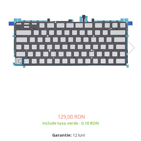
A2159 (Retina 13” 2019)
A2251 (Retina 13” 2020)
A2289 (Retina 13” 2020)
A2338 (M1/M2 13” 2020-2022)
A2442 (M1 14” 2021)
A2485 (M1 16” 2021)
A2779 (M2 14” 2023)
A2918 (M3 14” 2023)
A2992 (M3 14” 2023)
Top Piese Mac
Baterii MacBook
Placi de baza
Incarcatoare MacBook
Display MacBook
129,00 RON
Tastatura MacBook
Include taxa verde - 0,10 RON
MacBook Air
A1369 (13” 2010-2011)
Garantie:
12 luni