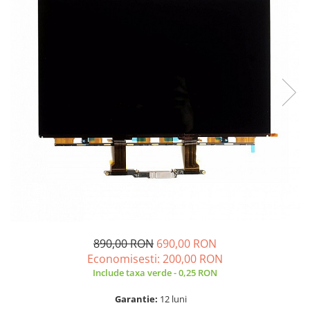
A2159 (Retina 13” 2019)
A2251 (Retina 13” 2020)
A2289 (Retina 13” 2020)
A2338 (M1/M2 13” 2020-2022)
A2442 (M1 14” 2021)
A2485 (M1 16” 2021)
A2779 (M2 14” 2023)
A2918 (M3 14” 2023)
A2992 (M3 14” 2023)
Top Piese Mac
Baterii MacBook
Placi de baza
Incarcatoare MacBook
Display MacBook
890,00 RON
690,00 RON
Tastatura MacBook
Economisesti:
200,00
RON
Include taxa verde - 0,25 RON
MacBook Air
A1369 (13” 2010-2011)
Garantie:
12 luni