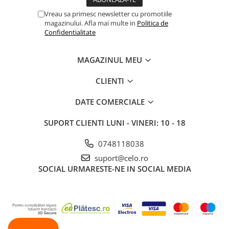
iPhone X
Vreau sa primesc newsletter cu promotiile
iPhone 8 Plus
magazinului. Afla mai multe in
Politica de
Confidentialitate
iPhone 8
iPhone 7 Plus
MAGAZINUL MEU
iPhone 7
CLIENTI
iPhone SE 2020 2nd
iPhone 6s Plus
DATE COMERCIALE
iPhone SE 2022 3rd
SUPORT CLIENTI
LUNI - VINERI: 10 - 18
iPhone 6 Plus
0748118038
iPhone 6
suport@celo.ro
Top Piese iPhone
SOCIAL
URMARESTE-NE IN SOCIAL MEDIA
Baterie iPhone
Display iPhone
Housing iPhone
iPhone 6s