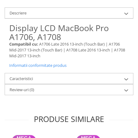
Piese & Accesorii iPhone
iPhone 16 Pro Max
Descriere
iPhone 16 Pro
Display LCD MacBook Pro
iPhone 17 Pro
A1706, A1708
iPhone 15 Pro Max
Compatibil cu:
A1706 Late 2016 13-inch (Touch Bar) | A1706
iPhone 16 Plus
Mid-2017 13-inch (Touch Bar) | A1708 Late 2016 13-inch | A1708
Mid-2017 13-inch
iPhone 17
Informatii conformitate produs
iPhone 15 Pro
iPhone 16
Caracteristici
iPhone 15 Plus
Review-uri
(0)
iPhone 15
iPhone 14 Pro Max
iPhone 14 Pro
PRODUSE SIMILARE
iPhone 14 Plus
iPhone 14