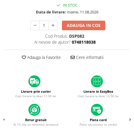
A1370 (11” 2010-2011)
IN STOC
A1465 (11” 2012-2015)
Data de livrare:
maine, 11.08.2026
A1466 (13” 2012-2017)
A1932 (13” 2018-2019)
ADAUGA IN COS
A2179 (13” 2020)
Cod Produs:
DSP082
A2337 (M1 13” 2020)
Ai nevoie de ajutor?
0748118038
A2681 (M2 13” 2022)
A2941 (M2 15” 2023)
Adauga la Favorite
Cere informatii
A3113 (M3 13” 2024)
A3240 (M4 13” 2025)
MacBook Pro
A1278 (Unibody 13” 2009-2012)
Livrare prin curier
Livrare in EasyBox
A1286 (Unibody 15” 2008-2012)
Cost livrare la doar 17,90 lei
Cost livrare la doar 15,90 lei
A1297 (Unibody 17” 2009-2011)
MacBook
Retur gratuit
Plata card
A1342 (Unibody 13” 2009-2010)
Ai 15 zile sa returnezi produsul
Plata securizata cu cardul
A1534 (Retina 12” 2015-2017)