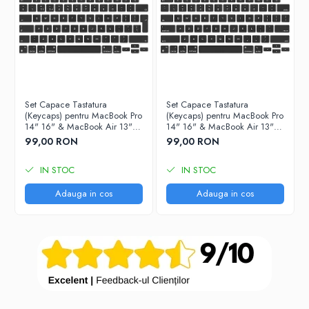
iPhone 13 Pro Max
iPhone 13 Pro
iPhone 13
iPhone 13 mini
iPhone 12 Pro Max
Set Capace Tastatura
Set Capace Tastatura
(Keycaps) pentru MacBook Pro
(Keycaps) pentru MacBook Pro
iPhone 12 Pro
14" 16" & MacBook Air 13"
14" 16" & MacBook Air 13"
15" – Modele 2021–2024 -
15" – Modele 2021–2024 -
99,00 RON
99,00 RON
iPhone 12
Layout UK
Layout US
iPhone 12 mini
IN STOC
IN STOC
iPhone 11 Pro Max
Adauga in cos
Adauga in cos
iPhone 11 Pro
iPhone 11
iPhone XS Max
iPhone XS
iPhone XR