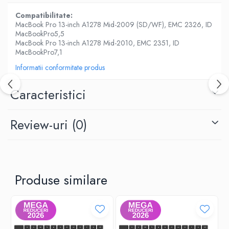
Piese & Accesorii iPhone
Compatibilitate:
iPhone 16 Pro Max
MacBook Pro 13-inch A1278 Mid-2009 (SD/WF), EMC 2326, ID
MacBookPro5,5
iPhone 16 Pro
MacBook Pro 13-inch A1278 Mid-2010, EMC 2351, ID
iPhone 17 Pro
MacBookPro7,1
iPhone 15 Pro Max
Informatii conformitate produs
iPhone 16 Plus
Caracteristici
iPhone 17
iPhone 15 Pro
Review-uri
(0)
iPhone 16
iPhone 15 Plus
iPhone 15
Produse similare
iPhone 14 Pro Max
iPhone 14 Pro
iPhone 14 Plus
iPhone 14