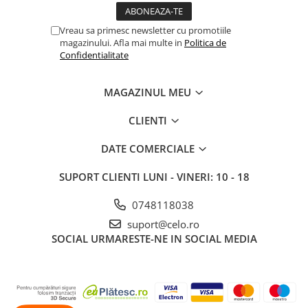
iPhone X
iPhone 8 Plus
Vreau sa primesc newsletter cu promotiile
magazinului. Afla mai multe in
Politica de
iPhone 8
Confidentialitate
iPhone 7 Plus
iPhone 7
MAGAZINUL MEU
iPhone SE 2020 2nd
CLIENTI
iPhone 6s Plus
DATE COMERCIALE
iPhone SE 2022 3rd
iPhone 6 Plus
SUPORT CLIENTI
LUNI - VINERI: 10 - 18
iPhone 6
0748118038
Top Piese iPhone
suport@celo.ro
SOCIAL
URMARESTE-NE IN SOCIAL MEDIA
Baterie iPhone
Display iPhone
Housing iPhone
iPhone 6s