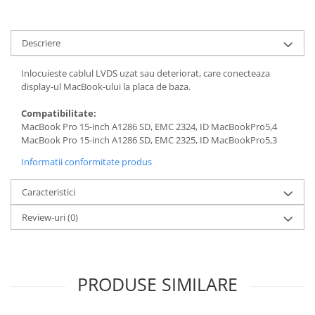
Piese & Accesorii iPhone
iPhone 16 Pro Max
Descriere
iPhone 16 Pro
iPhone 17 Pro
Inlocuieste cablul LVDS uzat sau deteriorat, care conecteaza
display-ul MacBook-ului la placa de baza.
iPhone 15 Pro Max
iPhone 16 Plus
Compatibilitate:
MacBook Pro 15-inch A1286 SD, EMC 2324, ID MacBookPro5,4
iPhone 17
MacBook Pro 15-inch A1286 SD, EMC 2325, ID MacBookPro5,3
iPhone 15 Pro
Informatii conformitate produs
iPhone 16
Caracteristici
iPhone 15 Plus
Review-uri
(0)
iPhone 15
iPhone 14 Pro Max
iPhone 14 Pro
PRODUSE SIMILARE
iPhone 14 Plus
iPhone 14