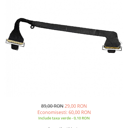
A2159 (Retina 13” 2019)
A2251 (Retina 13” 2020)
A2289 (Retina 13” 2020)
A2338 (M1/M2 13” 2020-2022)
A2442 (M1 14” 2021)
A2485 (M1 16” 2021)
A2779 (M2 14” 2023)
A2918 (M3 14” 2023)
A2992 (M3 14” 2023)
Top Piese Mac
Baterii MacBook
Placi de baza
Incarcatoare MacBook
Display MacBook
89,00 RON
29,00 RON
Tastatura MacBook
Economisesti:
60,00
RON
MacBook Air
Include taxa verde - 0,10 RON
A1369 (13” 2010-2011)