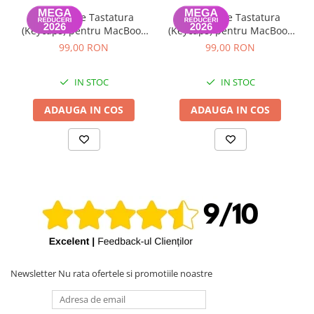
Set Capace Tastatura
Set Capace Tastatura
(Keycaps) pentru MacBook
(Keycaps) pentru MacBook
Pro 14" 16" & MacBook Air
Pro 14" 16" & MacBook Air
99,00 RON
99,00 RON
13" 15" – Modele 2021–2024
13" 15" – Modele 2021–2024
- Layout UK
- Layout US
IN STOC
IN STOC
ADAUGA IN COS
ADAUGA IN COS
Newsletter
Nu rata ofertele si promotiile noastre