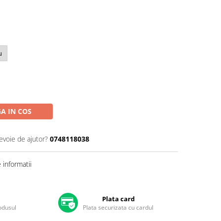
u
A IN COS
evoie de ajutor?
0748118038
informatii
Plata card
rodusul
Plata securizata cu cardul