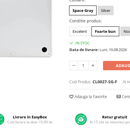
Space Gray
Silver
Conditie produs
:
Excelent
Foarte bun
No
IN STOC
Data de livrare:
Luni, 10.08.2026
ADAUG
Cod Produs:
CL0027-SG-F
Ai n
Adauga la Favorite
Cere 
Livrare in EasyBox
Retur gratuit
Cost livrare la doar 15,90 lei
Ai 15 zile sa returnezi p