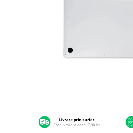
A2159 (Retina 13” 2019)
A2251 (Retina 13” 2020)
A2289 (Retina 13” 2020)
A2338 (M1/M2 13” 2020-2022)
A2442 (M1 14” 2021)
A2485 (M1 16” 2021)
A2779 (M2 14” 2023)
A2918 (M3 14” 2023)
A2992 (M3 14” 2023)
Top Piese Mac
Baterii MacBook
Placi de baza
Distribuie
Incarcatoare MacBook
pe
Display MacBook
Facebook
Tastatura MacBook
MacBook Air
Livrare prin curier
Cost livrare la doar 17,90 lei
A1369 (13” 2010-2011)