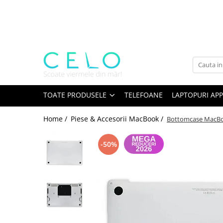
Toate Produsele
Laptopuri Apple
Telefoane
Piese & Accesorii MacBook
MacBook Pro Retina
TOATE PRODUSELE
TELEFOANE
LAPTOPURI APP
A1398 (Retina 15” 2012-2015)
Home /
Piese & Accesorii MacBook /
Bottomcase MacBoo
A1425 (Retina 13” 2012-2013)
A1502 (Retina 13” 2013-2015)
-50%
A1706 (Retina 13” 2016-2017)
A1707 (Retina 15” 2016-2017)
A1708 (Retina 13” 2016-2017)
A1989 (Retina 13” 2018-2019)
A1990 (Retina 15” 2018-2019)
A2141 (Retina 16” 2019)