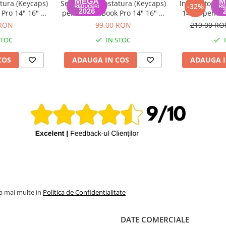
tura (Keycaps)
Set Capace Tastatura (Keycaps)
Incarcator m
-32%
Pro 14" 16" &
pentru MacBook Pro 14" 16" &
140W pentru
 15" – Modele
MacBook Air 13" 15" – Modele
 RON
99,00 RON
219,00 R
 Layout UK
2021–2024 - Layout US
STOC
IN STOC
COS
ADAUGA IN COS
ADAUGA I
la mai multe in
Politica de Confidentialitate
DATE COMERCIALE