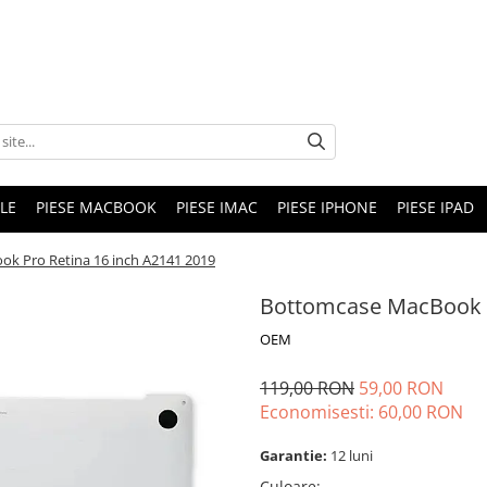
LE
PIESE MACBOOK
PIESE IMAC
PIESE IPHONE
PIESE IPAD
k Pro Retina 16 inch A2141 2019
Bottomcase MacBook P
OEM
119,00 RON
59,00 RON
Economisesti:
60,00
RON
Garantie:
12 luni
Culoare
: