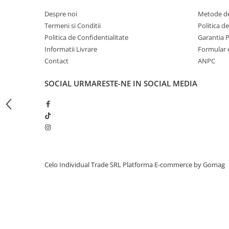
iPhone 13 Pro Max
Despre noi
Metode de
Termeni si Conditii
Politica d
iPhone 13 Pro
Politica de Confidentialitate
Garantia 
iPhone 13
Informatii Livrare
Formular 
iPhone 13 mini
Contact
ANPC
iPhone 12 Pro Max
SOCIAL
URMARESTE-NE IN SOCIAL MEDIA
iPhone 12 Pro
iPhone 12
iPhone 12 mini
iPhone 11 Pro Max
iPhone 11 Pro
Celo Individual Trade SRL
Platforma E-commerce by Gomag
iPhone 11
iPhone XS Max
iPhone XS
iPhone XR