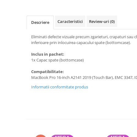
A1370 (11” 2010-2011)
A1465 (11” 2012-2015)
A1466 (13” 2012-2017)
Caracteristici
Review-uri
(0)
Descriere
A1932 (13” 2018-2019)
A2179 (13” 2020)
Eliminati defecte vizuale precum zgarieturi, crapaturi sau ch
A2337 (M1 13” 2020)
inferioare prin inlocuirea capacului spate (bottomcase).
A2681 (M2 13” 2022)
Inclus in pachet:
A2941 (M2 15” 2023)
1x Capac spate (bottomcase)
A3113 (M3 13” 2024)
Compatibilitate:
A3240 (M4 13” 2025)
MacBook Pro 16-inch A2141 2019 (Touch Bar), EMC 3347, 
MacBook Pro
Informatii conformitate produs
A1278 (Unibody 13” 2009-2012)
A1286 (Unibody 15” 2008-2012)
A1297 (Unibody 17” 2009-2011)
MacBook
A1342 (Unibody 13” 2009-2010)
A1534 (Retina 12” 2015-2017)