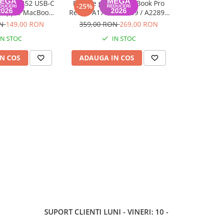
odel A2452 USB-C
Baterie pentru MacBook Pro
Baterie 
-25%
-25%
 Apple MacBook
Retina A1708 / A2159 / A2289 /
Retina A1
Pro
A2338 13-inch, Model A1713 /
A1953, Pure
ON
149,00 RON
359,00 RON
269,00 RON
399,00
A2171, 2016-2022, Pure Cobalt
+
IN STOC
IN STOC
Battery Cell + Kit Montaj
N COS
ADAUGA IN COS
ADAUG
SUPORT CLIENTI
LUNI - VINERI: 10 -