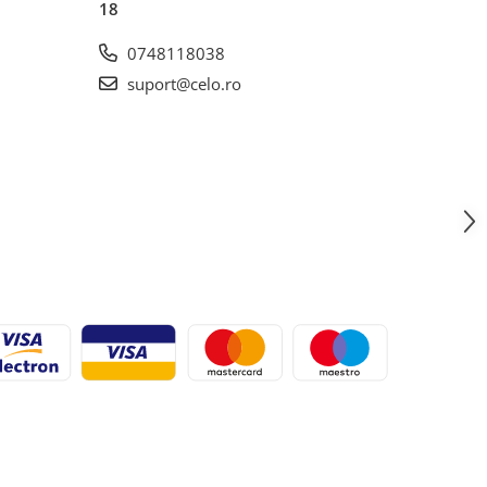
18
0748118038
suport@celo.ro