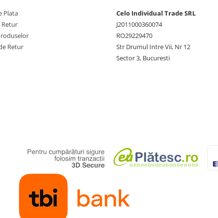
 Plata
Celo Individual Trade SRL
e Retur
J2011000360074
Produselor
RO29229470
de Retur
Str Drumul Intre Vii, Nr 12
Sector 3, Bucuresti