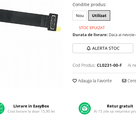
Conditie produs
:
Nou
Utilizat
STOC EPUIZAT
Durata de livrare:
Daca ai nevoie 
ALERTA STOC
Cod Produs:
CL0231-00-F
Ai n
Adauga la Favorite
Cere 
Livrare in EasyBox
Retur gratuit
Cost livrare la doar 15,90 lei
Ai 15 zile sa returnezi p