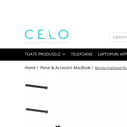
Toate Produsele
Laptopuri Apple
Telefoane
Piese & Accesorii MacBook
MacBook Pro Retina
TOATE PRODUSELE
TELEFOANE
LAPTOPURI APP
A1398 (Retina 15” 2012-2015)
Home /
Piese & Accesorii MacBook /
Banda trackpad Ma
A1425 (Retina 13” 2012-2013)
A1502 (Retina 13” 2013-2015)
A1706 (Retina 13” 2016-2017)
A1707 (Retina 15” 2016-2017)
A1708 (Retina 13” 2016-2017)
A1989 (Retina 13” 2018-2019)
A1990 (Retina 15” 2018-2019)
A2141 (Retina 16” 2019)