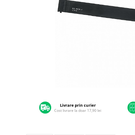
A2159 (Retina 13” 2019)
A2251 (Retina 13” 2020)
A2289 (Retina 13” 2020)
A2338 (M1/M2 13” 2020-2022)
A2442 (M1 14” 2021)
A2485 (M1 16” 2021)
A2779 (M2 14” 2023)
A2918 (M3 14” 2023)
A2992 (M3 14” 2023)
Top Piese Mac
Baterii MacBook
Placi de baza
Distribuie
Incarcatoare MacBook
pe
Display MacBook
Facebook
Livrare prin curier
Cost livrare la doar 17,90 lei
Tastatura MacBook
MacBook Air
A1369 (13” 2010-2011)