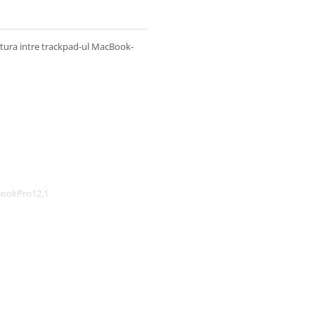
gatura intre trackpad-ul MacBook-
BookPro12,1