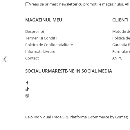
Vreau sa primesc newsletter cu promotiile magazinului. Af
iPhone 13 Pro Max
iPhone 13 Pro
MAGAZINUL MEU
CLIENTI
iPhone 13
Despre noi
Metode de
iPhone 13 mini
Termeni si Conditii
Politica d
iPhone 12 Pro Max
Politica de Confidentialitate
Garantia 
Informatii Livrare
Formular 
iPhone 12 Pro
Contact
ANPC
iPhone 12
iPhone 12 mini
SOCIAL
URMARESTE-NE IN SOCIAL MEDIA
iPhone 11 Pro Max
iPhone 11 Pro
iPhone 11
iPhone XS Max
iPhone XS
Celo Individual Trade SRL
Platforma E-commerce by Gomag
iPhone XR