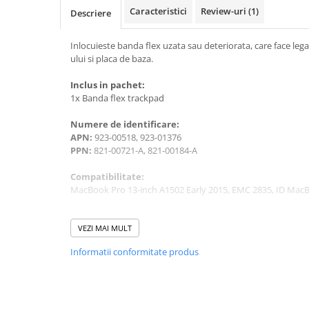
A1370 (11” 2010-2011)
Caracteristici
Review-uri
(1)
Descriere
A1465 (11” 2012-2015)
A1466 (13” 2012-2017)
Inlocuieste banda flex uzata sau deteriorata, care face le
A1932 (13” 2018-2019)
ului si placa de baza.
A2179 (13” 2020)
Inclus in pachet:
A2337 (M1 13” 2020)
1x Banda flex trackpad
A2681 (M2 13” 2022)
Numere de identificare:
A2941 (M2 15” 2023)
APN:
923-00518, 923-01376
A3113 (M3 13” 2024)
PPN:
821-00721-A, 821-00184-A
A3240 (M4 13” 2025)
Compatibilitate:
MacBook Pro
MacBook Pro 13-inch A1502 Early 2015, EMC 2835, ID Mac
A1278 (Unibody 13” 2009-2012)
A1286 (Unibody 15” 2008-2012)
VEZI MAI MULT
A1297 (Unibody 17” 2009-2011)
Informatii conformitate produs
MacBook
A1342 (Unibody 13” 2009-2010)
A1534 (Retina 12” 2015-2017)