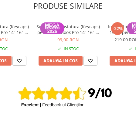
PRODUSE SIMILARE
tura (Keycaps)
Set Capace Tastatura (Keycaps)
Incarcator m
-32%
Pro 14" 16" &
pentru MacBook Pro 14" 16" &
140W pentru
 15" – Modele
MacBook Air 13" 15" – Modele
 RON
99,00 RON
219,00 R
 Layout UK
2021–2024 - Layout US
STOC
IN STOC
COS
ADAUGA IN COS
ADAUGA I