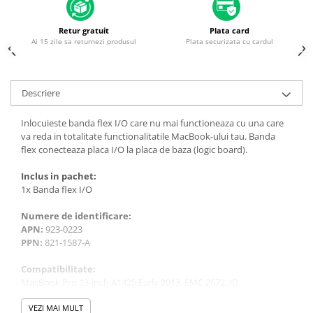
Piese & Accesorii iPhone
iPhone 16 Pro Max
Retur gratuit
Plata card
Ai 15 zile sa returnezi produsul
Plata securizata cu cardul
iPhone 16 Pro
iPhone 17 Pro
iPhone 15 Pro Max
Descriere
iPhone 16 Plus
Inlocuieste banda flex I/O care nu mai functioneaza cu una care
iPhone 17
va reda in totalitate functionalitatile MacBook-ului tau. Banda
flex conecteaza placa I/O la placa de baza (logic board).
iPhone 15 Pro
Inclus in pachet:
iPhone 16
1x Banda flex I/O
iPhone 15 Plus
Numere de identificare:
iPhone 15
APN:
923-0223
iPhone 14 Pro Max
PPN:
821-1587-A
iPhone 14 Pro
Compatibilitate:
MacBook Pro 13-inch A1425 Early 2013, EMC 2672, ID
iPhone 14 Plus
MacBookPro10,2
iPhone 14
MacBook Pro 13-inch A1425 Retina 2012, EMC 2557, ID
VEZI MAI MULT