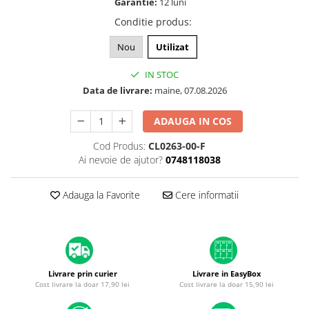
Garantie:
12 luni
A1370 (11” 2010-2011)
Conditie produs
:
A1465 (11” 2012-2015)
A1466 (13” 2012-2017)
Nou
Utilizat
A1932 (13” 2018-2019)
IN STOC
A2179 (13” 2020)
Data de livrare:
maine, 07.08.2026
A2337 (M1 13” 2020)
A2681 (M2 13” 2022)
ADAUGA IN COS
A2941 (M2 15” 2023)
Cod Produs:
CL0263-00-F
A3113 (M3 13” 2024)
Ai nevoie de ajutor?
0748118038
A3240 (M4 13” 2025)
MacBook Pro
Adauga la Favorite
Cere informatii
A1278 (Unibody 13” 2009-2012)
A1286 (Unibody 15” 2008-2012)
A1297 (Unibody 17” 2009-2011)
MacBook
Livrare prin curier
Livrare in EasyBox
A1342 (Unibody 13” 2009-2010)
Cost livrare la doar 17,90 lei
Cost livrare la doar 15,90 lei
A1534 (Retina 12” 2015-2017)