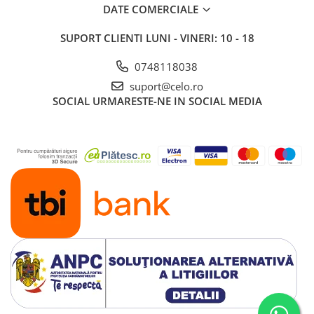
Piese & Accesorii iPad
DATE COMERCIALE
iPad Pro
SUPORT CLIENTI
LUNI - VINERI: 10 - 18
iPad Pro 10.5″ (2017)
iPad Pro 11″ (1st gen - 2018)
0748118038
iPad Pro 11″ (2nd gen - 2020)
suport@celo.ro
SOCIAL
URMARESTE-NE IN SOCIAL MEDIA
iPad Pro 11″ (3rd gen - 2021)
iPad Pro 12.9″ (1st gen - 2015)
iPad Pro 12.9″ (2nd gen - 2017)
iPad Pro 12.9″ (3rd gen - 2018)
iPad Pro 12.9″ (4th gen - 2020)
iPad Pro 12.9″ (5th gen - 2021)
iPad Pro 12.9″ (6th gen - 2022)
iPad Pro 9.7″ (2016)
iPad
iPad (4th gen)
iPad 9.7″ (5th gen - 2017)
iPad 9.7″ (6th gen - 2018)