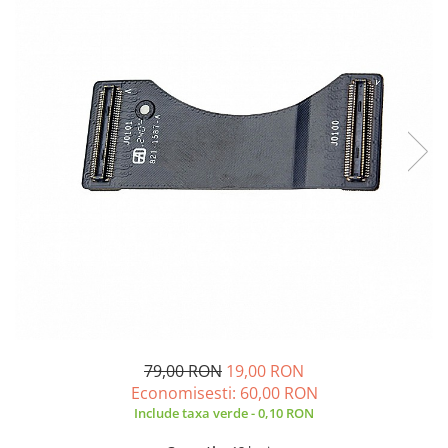
A2159 (Retina 13” 2019)
A2251 (Retina 13” 2020)
A2289 (Retina 13” 2020)
A2338 (M1/M2 13” 2020-2022)
A2442 (M1 14” 2021)
A2485 (M1 16” 2021)
A2779 (M2 14” 2023)
A2918 (M3 14” 2023)
A2992 (M3 14” 2023)
Top Piese Mac
Baterii MacBook
Placi de baza
Incarcatoare MacBook
Display MacBook
79,00 RON
19,00 RON
Tastatura MacBook
Economisesti:
60,00
RON
MacBook Air
Include taxa verde - 0,10 RON
A1369 (13” 2010-2011)