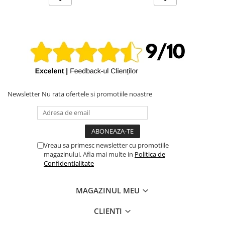
iPhone X
iPhone 8 Plus
iPhone 8
iPhone 7 Plus
iPhone 7
iPhone SE 2020 2nd
Newsletter
Nu rata ofertele si promotiile noastre
iPhone 6s Plus
iPhone SE 2022 3rd
iPhone 6 Plus
iPhone 6
Vreau sa primesc newsletter cu promotiile
magazinului. Afla mai multe in
Politica de
Top Piese iPhone
Confidentialitate
Baterie iPhone
Display iPhone
MAGAZINUL MEU
Housing iPhone
CLIENTI
iPhone 6s