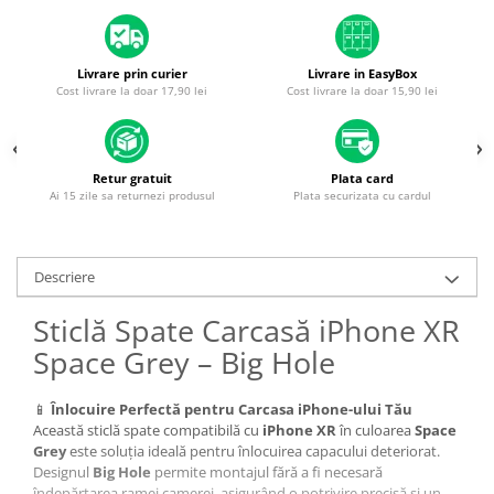
Housing iPhone
iPhone 6s
Livrare prin curier
Livrare in EasyBox
Cost livrare la doar 17,90 lei
Cost livrare la doar 15,90 lei
Retur gratuit
Plata card
Ai 15 zile sa returnezi produsul
Plata securizata cu cardul
Descriere
Sticlă Spate Carcasă iPhone XR
Space Grey – Big Hole
📱
Înlocuire Perfectă pentru Carcasa iPhone-ului Tău
Această sticlă spate compatibilă cu
iPhone XR
în culoarea
Space
Grey
este soluția ideală pentru înlocuirea capacului deteriorat.
Designul
Big Hole
permite montajul fără a fi necesară
îndepărtarea ramei camerei, asigurând o potrivire precisă și un