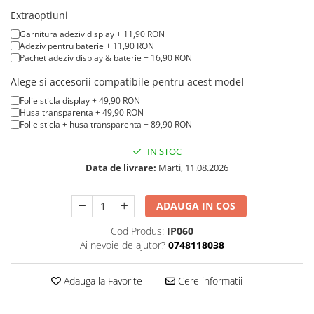
iPad mini (2nd gen)
iPhone XS
Extraoptiuni
A2179 (13” 2020)
iPad mini (3rd gen)
iPhone XR
A2337 (M1 13” 2020)
Garnitura adeziv display + 11,90 RON
iPad mini (4th gen - 2015)
Adeziv pentru baterie + 11,90 RON
iPhone X
A2681 (M2 13” 2022)
iPad mini (5th gen - 2019)
Pachet adeziv display & baterie + 16,90 RON
A2941 (M2 15” 2023)
iPhone 8 Plus
iPad mini (6th gen - 2021)
Alege si accesorii compatibile pentru acest model
A3113 (M3 13” 2024)
iPhone 8
Folie sticla display + 49,90 RON
A3240 (M4 13” 2025)
Husa transparenta + 49,90 RON
iPhone 7 Plus
MacBook Pro
Folie sticla + husa transparenta + 89,90 RON
iPhone 7
A1278 (Unibody 13” 2009-2012)
IN STOC
iPhone SE 2020 2nd
A1286 (Unibody 15” 2008-2012)
Data de livrare:
Marti, 11.08.2026
iPhone 6s Plus
A1297 (Unibody 17” 2009-2011)
iPhone SE 2022 3rd
MacBook
ADAUGA IN COS
iPhone 6 Plus
A1342 (Unibody 13” 2009-2010)
Cod Produs:
IP060
A1534 (Retina 12” 2015-2017)
iPhone 6
Ai nevoie de ajutor?
0748118038
Top Piese iPhone
Adauga la Favorite
Cere informatii
Baterie iPhone
Display iPhone