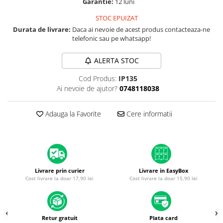
Garantie:
12 luni
A1370 (11” 2010-2011)
A1465 (11” 2012-2015)
STOC EPUIZAT
A1466 (13” 2012-2017)
Durata de livrare:
Daca ai nevoie de acest produs contacteaza-ne
telefonic sau pe whatsapp!
A1932 (13” 2018-2019)
A2179 (13” 2020)
ALERTA STOC
A2337 (M1 13” 2020)
Cod Produs:
IP135
A2681 (M2 13” 2022)
Ai nevoie de ajutor?
0748118038
A2941 (M2 15” 2023)
A3113 (M3 13” 2024)
Adauga la Favorite
Cere informatii
A3240 (M4 13” 2025)
MacBook Pro
A1278 (Unibody 13” 2009-2012)
A1286 (Unibody 15” 2008-2012)
Livrare prin curier
Livrare in EasyBox
A1297 (Unibody 17” 2009-2011)
Cost livrare la doar 17,90 lei
Cost livrare la doar 15,90 lei
MacBook
A1342 (Unibody 13” 2009-2010)
A1534 (Retina 12” 2015-2017)
Retur gratuit
Plata card