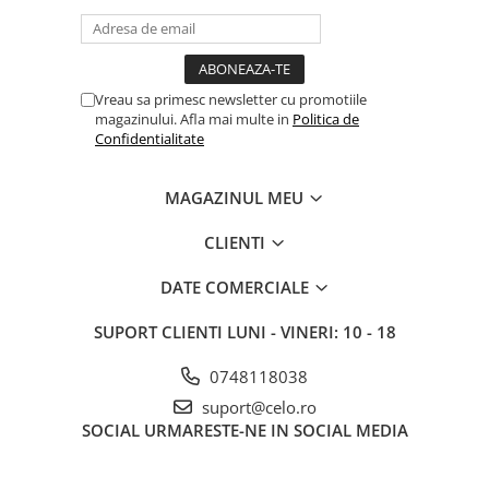
iPhone X
iPhone 8 Plus
iPhone 8
Vreau sa primesc newsletter cu promotiile
iPhone 7 Plus
magazinului. Afla mai multe in
Politica de
Confidentialitate
iPhone 7
iPhone SE 2020 2nd
MAGAZINUL MEU
iPhone 6s Plus
CLIENTI
iPhone SE 2022 3rd
iPhone 6 Plus
DATE COMERCIALE
iPhone 6
SUPORT CLIENTI
LUNI - VINERI: 10 - 18
Top Piese iPhone
0748118038
Baterie iPhone
suport@celo.ro
Display iPhone
SOCIAL
URMARESTE-NE IN SOCIAL MEDIA
Housing iPhone
iPhone 6s