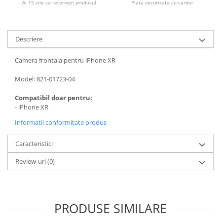
Ai 15 zile sa returnezi produsul
Plata securizata cu cardul
Piese & Accesorii iPhone
iPhone 16 Pro Max
iPhone 16 Pro
Descriere
iPhone 17 Pro
Camera frontala pentru iPhone XR
iPhone 15 Pro Max
iPhone 16 Plus
Model: 821-01723-04
iPhone 17
Compatibil doar pentru:
- iPhone XR
iPhone 15 Pro
Informatii conformitate produs
iPhone 16
iPhone 15 Plus
Caracteristici
iPhone 15
Review-uri
(0)
iPhone 14 Pro Max
iPhone 14 Pro
iPhone 14 Plus
PRODUSE SIMILARE
iPhone 14