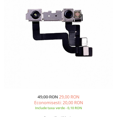
A2159 (Retina 13” 2019)
A2251 (Retina 13” 2020)
A2289 (Retina 13” 2020)
A2338 (M1/M2 13” 2020-2022)
A2442 (M1 14” 2021)
A2485 (M1 16” 2021)
A2779 (M2 14” 2023)
A2918 (M3 14” 2023)
A2992 (M3 14” 2023)
Top Piese Mac
Baterii MacBook
Placi de baza
Incarcatoare MacBook
Display MacBook
49,00 RON
29,00 RON
Tastatura MacBook
Economisesti:
20,00
RON
MacBook Air
Include taxa verde - 0,10 RON
A1369 (13” 2010-2011)