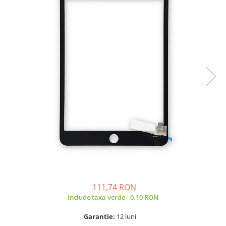
A2159 (Retina 13” 2019)
A2251 (Retina 13” 2020)
A2289 (Retina 13” 2020)
A2338 (M1/M2 13” 2020-2022)
A2442 (M1 14” 2021)
A2485 (M1 16” 2021)
A2779 (M2 14” 2023)
A2918 (M3 14” 2023)
A2992 (M3 14” 2023)
Top Piese Mac
Baterii MacBook
Placi de baza
Incarcatoare MacBook
Display MacBook
111,74 RON
Tastatura MacBook
Include taxa verde - 0,10 RON
MacBook Air
A1369 (13” 2010-2011)
Garantie:
12 luni