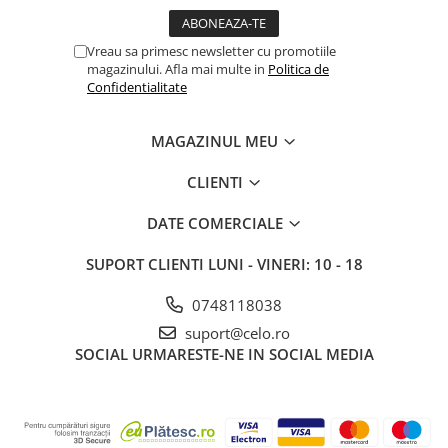
iPhone X
iPhone 8 Plus
Vreau sa primesc newsletter cu promotiile
magazinului. Afla mai multe in
Politica de
iPhone 8
Confidentialitate
iPhone 7 Plus
iPhone 7
MAGAZINUL MEU
iPhone SE 2020 2nd
CLIENTI
iPhone 6s Plus
DATE COMERCIALE
iPhone SE 2022 3rd
iPhone 6 Plus
SUPORT CLIENTI
LUNI - VINERI: 10 - 18
iPhone 6
0748118038
Top Piese iPhone
suport@celo.ro
Baterie iPhone
SOCIAL
URMARESTE-NE IN SOCIAL MEDIA
Display iPhone
Housing iPhone
iPhone 6s