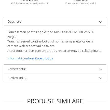
Piese & Accesorii iPhone
Ai 15 zile sa returnezi produsul
Plata securizata cu cardul
iPhone 16 Pro Max
iPhone 16 Pro
Descriere
iPhone 17 Pro
iPhone 15 Pro Max
Touchscreen pentru Apple Ipad Mini 3 A1599, A1600, A1601,
Negru
iPhone 16 Plus
Touchscreen-ul contine butonul home, rama metalica de la
camera web si adezivul de fixare.
iPhone 17
Acest touchscreen este un produs replacement, de calitate inalta.
iPhone 15 Pro
Informatii conformitate produs
iPhone 16
Caracteristici
iPhone 15 Plus
iPhone 15
Review-uri
(0)
iPhone 14 Pro Max
iPhone 14 Pro
PRODUSE SIMILARE
iPhone 14 Plus
iPhone 14