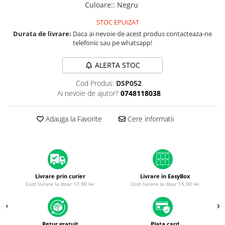
A1370 (11” 2010-2011)
Culoare:
:
Negru
A1465 (11” 2012-2015)
STOC EPUIZAT
A1466 (13” 2012-2017)
Durata de livrare:
Daca ai nevoie de acest produs contacteaza-ne
A1932 (13” 2018-2019)
telefonic sau pe whatsapp!
A2179 (13” 2020)
ALERTA STOC
A2337 (M1 13” 2020)
A2681 (M2 13” 2022)
Cod Produs:
DSP052
Ai nevoie de ajutor?
0748118038
A2941 (M2 15” 2023)
A3113 (M3 13” 2024)
Adauga la Favorite
Cere informatii
A3240 (M4 13” 2025)
MacBook Pro
A1278 (Unibody 13” 2009-2012)
A1286 (Unibody 15” 2008-2012)
A1297 (Unibody 17” 2009-2011)
Livrare prin curier
Livrare in EasyBox
Cost livrare la doar 17,90 lei
Cost livrare la doar 15,90 lei
MacBook
A1342 (Unibody 13” 2009-2010)
A1534 (Retina 12” 2015-2017)
Retur gratuit
Plata card