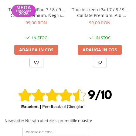
iPhone 13 Pro Max
Touchscreen iPad 7 / 8 / 9 –
Touchscreen iPad 7 / 8 / 9 –
Calitate Premium, Negru,
Calitate Premium, Alb,
iPhone 13 Pro
Garanție 12 luni
Garanție 12 luni
99,00 RON
99,00 RON
iPhone 13
iPhone 13 mini
IN STOC
IN STOC
iPhone 12 Pro Max
ADAUGA IN COS
ADAUGA IN COS
iPhone 12 Pro
iPhone 12
iPhone 12 mini
iPhone 11 Pro Max
iPhone 11 Pro
iPhone 11
iPhone XS Max
iPhone XS
Newsletter
Nu rata ofertele si promotiile noastre
iPhone XR