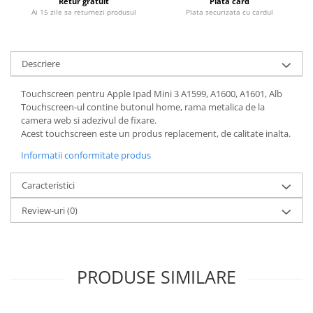
Retur gratuit
Plata card
Housing iPhone
Ai 15 zile sa returnezi produsul
Plata securizata cu cardul
iPhone 6s
Descriere
Touchscreen pentru Apple Ipad Mini 3 A1599, A1600, A1601, Alb
Touchscreen-ul contine butonul home, rama metalica de la
camera web si adezivul de fixare.
Acest touchscreen este un produs replacement, de calitate inalta.
Informatii conformitate produs
Caracteristici
Review-uri
(0)
PRODUSE SIMILARE