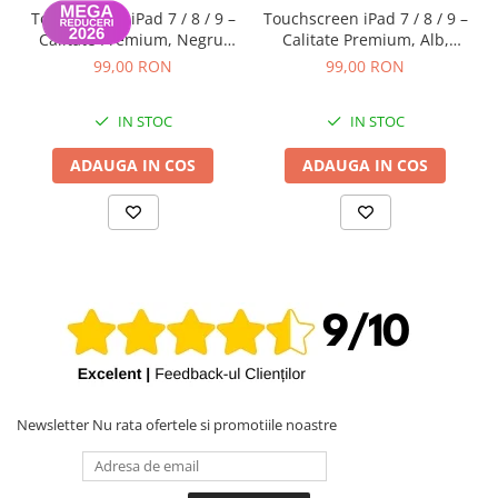
Touchscreen iPad 7 / 8 / 9 –
Touchscreen iPad 7 / 8 / 9 –
Calitate Premium, Negru,
Calitate Premium, Alb,
Garanție 12 luni
Garanție 12 luni
99,00 RON
99,00 RON
IN STOC
IN STOC
ADAUGA IN COS
ADAUGA IN COS
Newsletter
Nu rata ofertele si promotiile noastre