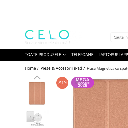
Toate Produsele
Laptopuri Apple
Telefoane
Piese & Accesorii MacBook
MacBook Pro Retina
TOATE PRODUSELE
TELEFOANE
LAPTOPURI APP
A1398 (Retina 15” 2012-2015)
Home /
Piese & Accesorii iPad /
Husa Magnetica cu spate 
A1425 (Retina 13” 2012-2013)
A1502 (Retina 13” 2013-2015)
-51%
A1706 (Retina 13” 2016-2017)
A1707 (Retina 15” 2016-2017)
A1708 (Retina 13” 2016-2017)
A1989 (Retina 13” 2018-2019)
A1990 (Retina 15” 2018-2019)
A2141 (Retina 16” 2019)