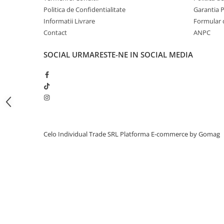
Politica de Confidentialitate
Garantia 
iPhone 13 Pro Max
Informatii Livrare
Formular 
iPhone 13 Pro
Contact
ANPC
iPhone 13
SOCIAL
URMARESTE-NE IN SOCIAL MEDIA
iPhone 13 mini
iPhone 12 Pro Max
iPhone 12 Pro
iPhone 12
iPhone 12 mini
Celo Individual Trade SRL
Platforma E-commerce by Gomag
iPhone 11 Pro Max
iPhone 11 Pro
iPhone 11
iPhone XS Max
iPhone XS
iPhone XR