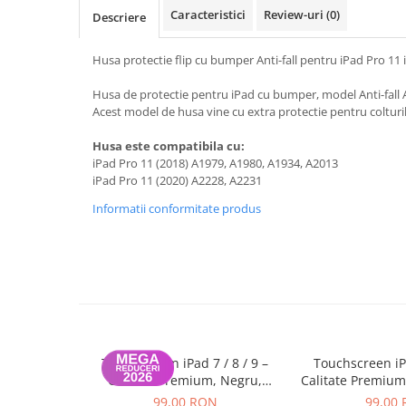
A1370 (11” 2010-2011)
Caracteristici
Review-uri
(0)
Descriere
A1465 (11” 2012-2015)
A1466 (13” 2012-2017)
Husa protectie flip cu bumper Anti-fall pentru iPad Pro 11 
A1932 (13” 2018-2019)
Husa de protectie pentru iPad cu bumper, model Anti-fall 
A2179 (13” 2020)
Acest model de husa vine cu extra protectie pentru colturil
A2337 (M1 13” 2020)
Husa este compatibila cu:
A2681 (M2 13” 2022)
iPad Pro 11 (2018) A1979, A1980, A1934, A2013
A2941 (M2 15” 2023)
iPad Pro 11 (2020) A2228, A2231
A3113 (M3 13” 2024)
Informatii conformitate produs
A3240 (M4 13” 2025)
MacBook Pro
A1278 (Unibody 13” 2009-2012)
A1286 (Unibody 15” 2008-2012)
A1297 (Unibody 17” 2009-2011)
MacBook
Touchscreen iPad 7 / 8 / 9 –
Touchscreen iPa
A1342 (Unibody 13” 2009-2010)
Calitate Premium, Negru,
Calitate Premium
A1534 (Retina 12” 2015-2017)
Garanție 12 luni
12 lu
99,00 RON
99,00