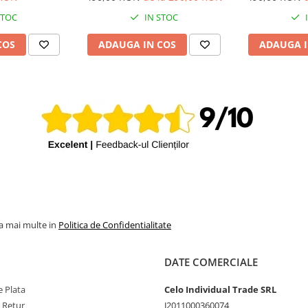
Garanție 12 luni
Garanț
STOC
IN STOC
COS
ADAUGA IN COS
ADAUGA I
la mai multe in
Politica de Confidentialitate
DATE COMERCIALE
 Plata
Celo Individual Trade SRL
e Retur
J2011000360074