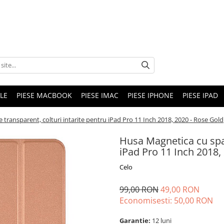
LE
PIESE MACBOOK
PIESE IMAC
PIESE IPHONE
PIESE IPAD
transparent, colturi intarite pentru iPad Pro 11 Inch 2018, 2020 - Rose Gold
Husa Magnetica cu spat
iPad Pro 11 Inch 2018,
Celo
99,00 RON
49,00 RON
Economisesti:
50,00
RON
Garantie:
12 luni