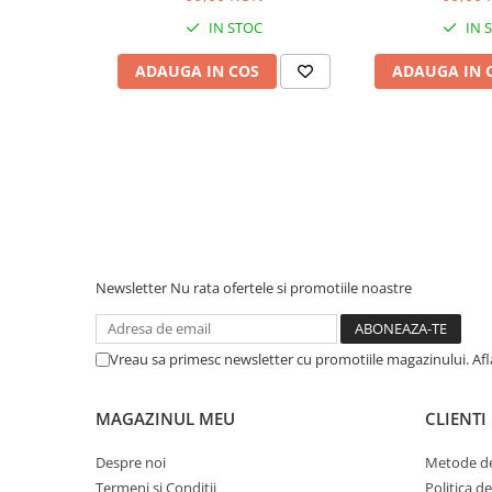
Piese & Accesorii iPhone
IN STOC
IN 
iPhone 16 Pro Max
ADAUGA IN COS
ADAUGA IN 
iPhone 16 Pro
iPhone 17 Pro
iPhone 15 Pro Max
iPhone 16 Plus
iPhone 17
iPhone 15 Pro
iPhone 16
Newsletter
Nu rata ofertele si promotiile noastre
iPhone 15 Plus
iPhone 15
Vreau sa primesc newsletter cu promotiile magazinului. Af
iPhone 14 Pro Max
iPhone 14 Pro
MAGAZINUL MEU
CLIENTI
iPhone 14 Plus
Despre noi
Metode de
iPhone 14
Termeni si Conditii
Politica d