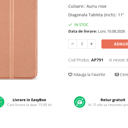
Culoare:
:
Auriu rose
Diagonala Tableta (inch):
:
11”
IN STOC
Data de livrare:
Luni, 10.08.2026
ADAUG
Cod Produs:
AP791
Ai nevoie 
Adauga la Favorite
Cere 
Livrare in EasyBox
Retur gratuit
Cost livrare la doar 15,90 lei
Ai 15 zile sa returnezi p