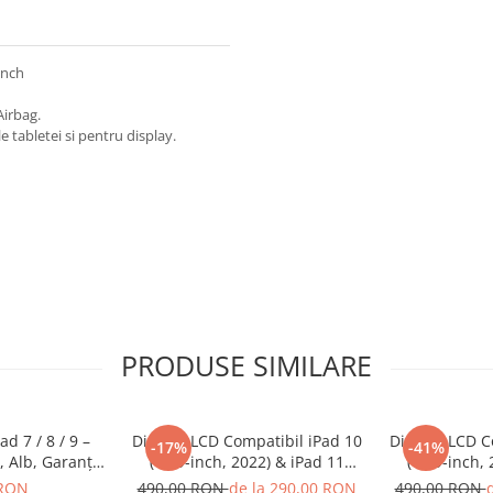
inch
Airbag.
e tabletei si pentru display.
PRODUSE SIMILARE
d 7 / 8 / 9 –
Display LCD Compatibil iPad 10
Display LCD C
-17%
-41%
, Alb, Garanție
(10.9-inch, 2022) & iPad 11
(10.9-inch,
ni
(2025) A2696 / A2757 / A2777,
(2025) A2696 
 RON
490,00 RON
de la 290,00 RON
490,00 RON