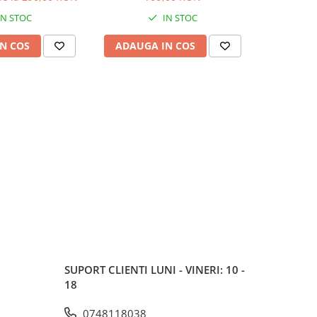
ie 12 luni
Garantie 12 luni
IN STOC
IN STOC
N COS
ADAUGA IN COS
ADAUG
SUPORT CLIENTI
LUNI - VINERI: 10 -
18
0748118038