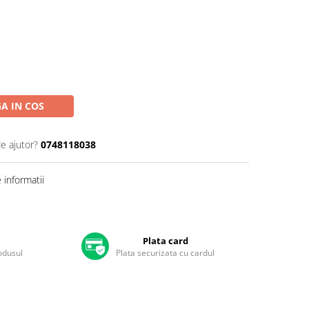
A IN COS
de ajutor?
0748118038
informatii
Plata card
rodusul
Plata securizata cu cardul