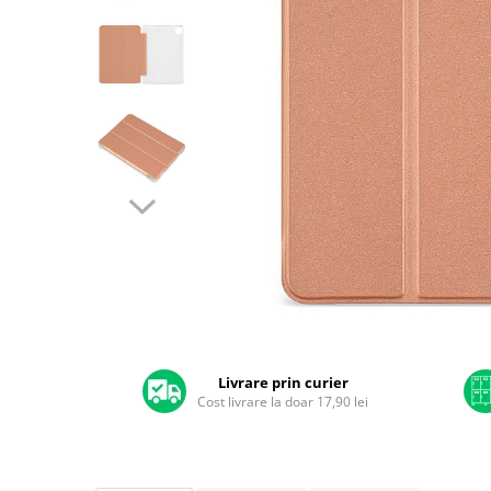
A2159 (Retina 13” 2019)
A2251 (Retina 13” 2020)
A2289 (Retina 13” 2020)
A2338 (M1/M2 13” 2020-2022)
A2442 (M1 14” 2021)
A2485 (M1 16” 2021)
A2779 (M2 14” 2023)
A2918 (M3 14” 2023)
A2992 (M3 14” 2023)
Top Piese Mac
Baterii MacBook
Placi de baza
Distribuie
Incarcatoare MacBook
pe
Display MacBook
Facebook
Livrare prin curier
Cost livrare la doar 17,90 lei
Tastatura MacBook
MacBook Air
A1369 (13” 2010-2011)