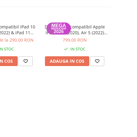
ompatibil iPad 10
Display nou compatibil Apple
Display Ori
 2022) & iPad 11
iPad Air 4 (2020), Air 5 (2022)
4 / Air 5 – 
/ A2757 / A2777,
10.9 inch, (Wifi/Cellular),
100% | 
de la 290,00 RON
799,00 RON
de 
ie 12 luni
Garantie 12 luni
IN STOC
IN STOC
N COS
ADAUGA IN COS
ADAUG