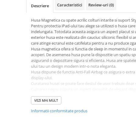
A1370 (11” 2010-2011)
Caracteristici
Review-uri
(0)
Descriere
A1465 (11” 2012-2015)
A1466 (13” 2012-2017)
Husa Magnetica cu spate acrilic colturi intarite si suport S
A1932 (13” 2018-2019)
Pentru protectia iPad-ului tau alege sa utilizezi o husa care
indelungata. Totodata aceasta asigura un aspect placut si u
A2179 (13” 2020)
exterior husa este realizata din cauciuc siliconic flexibil si
A2337 (M1 13” 2020)
care atinge ecranul este catifelata pentru a nu produce zgar
Husa magnetica ofera si functia de sleep in momentul in ca
A2681 (M2 13” 2022)
acoperi. De asemenea husa pune la dispozitie un spatiu sp
A2941 (M2 15” 2023)
asigurand o depozitare sigura si eficienta. Husa are spatele
A3113 (M3 13” 2024)
ului tau un design modern intr-o nota eleganta.
Husa dispune de functia Anti-Fall Airbag ce asigura o extra p
A3240 (M4 13” 2025)
display-ului.
MacBook Pro
Curatarea husei se poate face destul de usor trebuie doar 
Culoarea negru asigura un aspect deosebit de elegant dispo
A1278 (Unibody 13” 2009-2012)
Husa este compatibila cu:
A1286 (Unibody 15” 2008-2012)
iPad Pro 2nd (11” 2020) - A2068 A2228 A2230 A2333
VEZI MAI MULT
A1297 (Unibody 17” 2009-2011)
Verifica modelul tau de iPad in tabelul de mai jos
Informatii conformitate produs
MacBook
Serie
iPad
Model Num
A1342 (Unibody 13” 2009-2010)
iPad Mini 1 (7.9” 2012)
A1432 A1454
A1534 (Retina 12” 2015-2017)