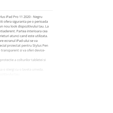
tylus iPad Pro 11 2020 - Negru
 iti ofera siguranta pe o perioada
n nou look dispozitivului tau. La
 antiaderent. Partea interioara cea
ieturi atunci cand este utilizata.
re ecranul iPad-ului se va
ecial proiectat pentru Stylus Pen
 transparent si va oferi device-
rotectie a colturilor tabletei si
sa o stergi cu o laveta umeda.
zitivului tau.
ber
 A1455