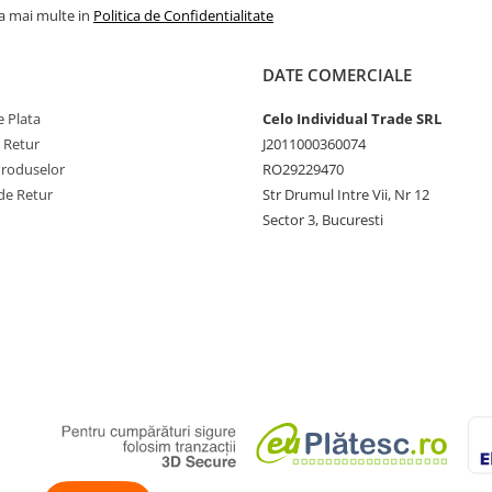
la mai multe in
Politica de Confidentialitate
 A2604 A2605
 A1476
DATE COMERCIALE
 Plata
Celo Individual Trade SRL
 A2153 A2154
e Retur
J2011000360074
Produselor
RO29229470
 A2324 A2325
de Retur
Str Drumul Intre Vii, Nr 12
 A1675
Sector 3, Bucuresti
 A1852
 A1980 A2013
 A2230 A2331
 A2459 A2460
 A1821
 A1983 A2014