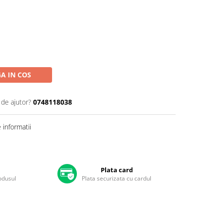
A IN COS
 de ajutor?
0748118038
informatii
Plata card
rodusul
Plata securizata cu cardul