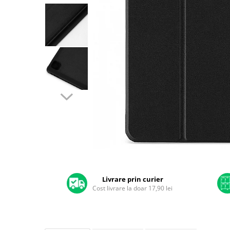
A2159 (Retina 13” 2019)
A2251 (Retina 13” 2020)
A2289 (Retina 13” 2020)
A2338 (M1/M2 13” 2020-2022)
A2442 (M1 14” 2021)
A2485 (M1 16” 2021)
A2779 (M2 14” 2023)
A2918 (M3 14” 2023)
A2992 (M3 14” 2023)
Top Piese Mac
Baterii MacBook
Placi de baza
Distribuie
Incarcatoare MacBook
pe
Display MacBook
Facebook
Livrare prin curier
Cost livrare la doar 17,90 lei
Tastatura MacBook
MacBook Air
A1369 (13” 2010-2011)