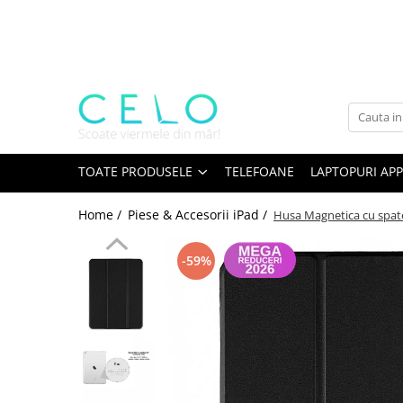
Toate Produsele
Laptopuri Apple
Telefoane
Piese & Accesorii MacBook
MacBook Pro Retina
TOATE PRODUSELE
TELEFOANE
LAPTOPURI APP
A1398 (Retina 15” 2012-2015)
Home /
Piese & Accesorii iPad /
Husa Magnetica cu spate a
A1425 (Retina 13” 2012-2013)
A1502 (Retina 13” 2013-2015)
-59%
A1706 (Retina 13” 2016-2017)
A1707 (Retina 15” 2016-2017)
A1708 (Retina 13” 2016-2017)
A1989 (Retina 13” 2018-2019)
A1990 (Retina 15” 2018-2019)
A2141 (Retina 16” 2019)