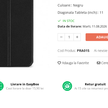
Culoare:
:
Negru
Diagonala Tableta (inch):
:
11
IN STOC
Data de livrare:
Marti, 11.08.2026
ADAUG
Cod Produs:
PRA015
Ai nevoie
Adauga la Favorite
Cere 
Livrare in EasyBox
Retur gratuit
Cost livrare la doar 15,90 lei
Ai 15 zile sa returnezi p