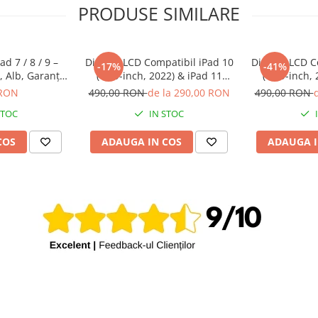
PRODUSE SIMILARE
9 A1600
d 7 / 8 / 9 –
Display LCD Compatibil iPad 10
Display LCD C
-17%
-41%
, Alb, Garanție
(10.9-inch, 2022) & iPad 11
(10.9-inch,
 A2126 A2133
ni
(2025) A2696 / A2757 / A2777,
(2025) A2696 
 RON
490,00 RON
de la 290,00 RON
490,00 RON
Garanție 12 luni
Garanț
 A2569
STOC
IN STOC
COS
ADAUGA IN COS
ADAUGA I
 A1397
 A1430
 A1460
 A2200
 A2429 A2430