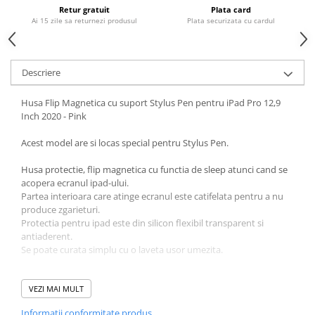
Housing iPhone
Retur gratuit
Plata card
Ai 15 zile sa returnezi produsul
Plata securizata cu cardul
iPhone 6s
Descriere
Husa Flip Magnetica cu suport Stylus Pen pentru iPad Pro 12,9
Inch 2020 - Pink
Acest model are si locas special pentru Stylus Pen.
Husa protectie, flip magnetica cu functia de sleep atunci cand se
acopera ecranul ipad-ului.
Partea interioara care atinge ecranul este catifelata pentru a nu
produce zgarieturi.
Protectia pentru ipad este din silicon flexibil transparent si
antiaderent.
Se poate curata simplu cu o laveta usor umezita.
Husa este compatibila cu:
- iPad Pro 12.9” 2020 Generatia 4 A2069
VEZI MAI MULT
- iPad Pro 12.9” 2020 Generatia 4 A2232
Informatii conformitate produs