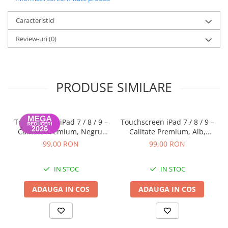
Caracteristici
Review-uri
(0)
PRODUSE SIMILARE
Touchscreen iPad 7 / 8 / 9 –
Touchscreen iPad 7 / 8 / 9 –
Calitate Premium, Negru,
Calitate Premium, Alb,
Garanție 12 luni
Garanție 12 luni
99,00 RON
99,00 RON
IN STOC
IN STOC
ADAUGA IN COS
ADAUGA IN COS