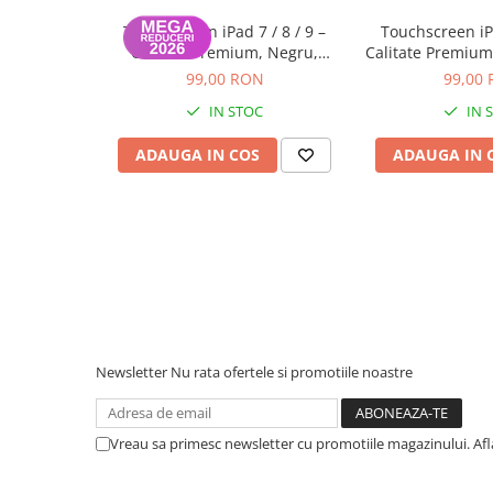
Piese & Accesorii iPhone
Touchscreen iPad 7 / 8 / 9 –
Touchscreen iPa
iPhone 16 Pro Max
Calitate Premium, Negru,
Calitate Premium
Garanție 12 luni
12 lu
iPhone 16 Pro
99,00 RON
99,00
iPhone 17 Pro
IN STOC
IN 
iPhone 15 Pro Max
ADAUGA IN COS
ADAUGA IN 
iPhone 16 Plus
iPhone 17
iPhone 15 Pro
iPhone 16
iPhone 15 Plus
iPhone 15
Newsletter
Nu rata ofertele si promotiile noastre
iPhone 14 Pro Max
iPhone 14 Pro
Vreau sa primesc newsletter cu promotiile magazinului. Af
iPhone 14 Plus
iPhone 14