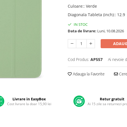
Culoare:
:
Verde
Diagonala Tableta (inch):
:
12.9
IN STOC
Data de livrare:
Luni, 10.08.2026
ADAUG
Cod Produs:
AP557
Ai nevoie 
Adauga la Favorite
Cere 
Livrare in EasyBox
Retur gratuit
Cost livrare la doar 15,90 lei
Ai 15 zile sa returnezi p