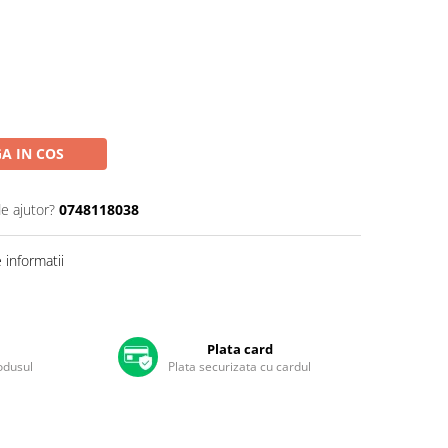
A IN COS
de ajutor?
0748118038
informatii
Plata card
rodusul
Plata securizata cu cardul