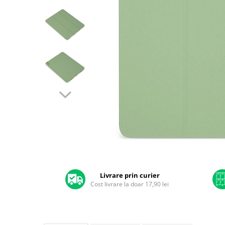
A2159 (Retina 13” 2019)
A2251 (Retina 13” 2020)
A2289 (Retina 13” 2020)
A2338 (M1/M2 13” 2020-2022)
A2442 (M1 14” 2021)
A2485 (M1 16” 2021)
A2779 (M2 14” 2023)
A2918 (M3 14” 2023)
A2992 (M3 14” 2023)
Top Piese Mac
Baterii MacBook
Placi de baza
Distribuie
Incarcatoare MacBook
pe
Display MacBook
Facebook
Livrare prin curier
Cost livrare la doar 17,90 lei
Tastatura MacBook
MacBook Air
A1369 (13” 2010-2011)