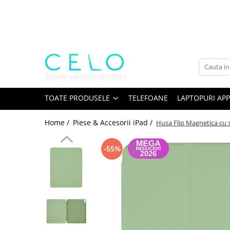
Toate Produsele
Laptopuri Apple
Telefoane
Piese & Accesorii MacBook
MacBook Pro Retina
TOATE PRODUSELE
TELEFOANE
LAPTOPURI APP
A1398 (Retina 15” 2012-2015)
Home /
Piese & Accesorii iPad /
Husa Flip Magnetica cu 
A1425 (Retina 13” 2012-2013)
A1502 (Retina 13” 2013-2015)
-55%
A1706 (Retina 13” 2016-2017)
A1707 (Retina 15” 2016-2017)
A1708 (Retina 13” 2016-2017)
A1989 (Retina 13” 2018-2019)
A1990 (Retina 15” 2018-2019)
A2141 (Retina 16” 2019)