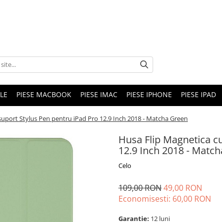
LE
PIESE MACBOOK
PIESE IMAC
PIESE IPHONE
PIESE IPAD
suport Stylus Pen pentru iPad Pro 12.9 Inch 2018 - Matcha Green
Husa Flip Magnetica cu
12.9 Inch 2018 - Matc
Celo
109,00 RON
49,00 RON
Economisesti:
60,00
RON
Garantie:
12 luni