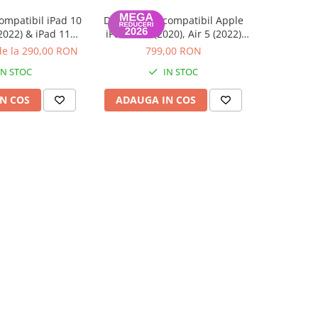
ompatibil iPad 10
Display nou compatibil Apple
Display L
-14%
 2022) & iPad 11
iPad Air 4 (2020), Air 5 (2022)
iPad 7 / 8
/ A2757 / A2777,
10.9 inch, (Wifi/Cellular),
Testat 100
de la 290,00 RON
799,00 RON
199,00 R
ie 12 luni
Garantie 12 luni
IN STOC
IN STOC
N COS
ADAUGA IN COS
ADAUG