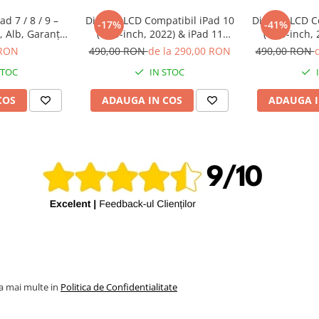
d 7 / 8 / 9 –
Display LCD Compatibil iPad 10
Display LCD C
-17%
-41%
, Alb, Garanție
(10.9-inch, 2022) & iPad 11
(10.9-inch,
ni
(2025) A2696 / A2757 / A2777,
(2025) A2696 
 RON
490,00 RON
de la 290,00 RON
490,00 RON
Garanție 12 luni
Garanț
STOC
IN STOC
COS
ADAUGA IN COS
ADAUGA I
la mai multe in
Politica de Confidentialitate