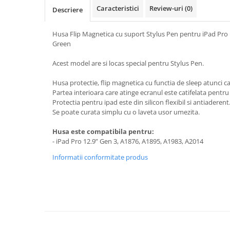
A1370 (11” 2010-2011)
Caracteristici
Review-uri
(0)
Descriere
A1465 (11” 2012-2015)
A1466 (13” 2012-2017)
Husa Flip Magnetica cu suport Stylus Pen pentru iPad Pro 
A1932 (13” 2018-2019)
Green
A2179 (13” 2020)
Acest model are si locas special pentru Stylus Pen.
A2337 (M1 13” 2020)
Husa protectie, flip magnetica cu functia de sleep atunci c
A2681 (M2 13” 2022)
Partea interioara care atinge ecranul este catifelata pentru
A2941 (M2 15” 2023)
Protectia pentru ipad este din silicon flexibil si antiaderent
A3113 (M3 13” 2024)
Se poate curata simplu cu o laveta usor umezita.
A3240 (M4 13” 2025)
Husa este compatibila pentru:
MacBook Pro
- iPad Pro 12.9” Gen 3, A1876, A1895, A1983, A2014
A1278 (Unibody 13” 2009-2012)
Informatii conformitate produs
A1286 (Unibody 15” 2008-2012)
A1297 (Unibody 17” 2009-2011)
MacBook
A1342 (Unibody 13” 2009-2010)
A1534 (Retina 12” 2015-2017)