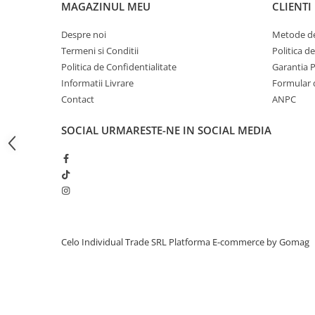
MAGAZINUL MEU
CLIENTI
iPhone 13 Pro Max
Despre noi
Metode de
iPhone 13 Pro
Termeni si Conditii
Politica d
iPhone 13
Politica de Confidentialitate
Garantia 
iPhone 13 mini
Informatii Livrare
Formular 
Contact
ANPC
iPhone 12 Pro Max
iPhone 12 Pro
SOCIAL
URMARESTE-NE IN SOCIAL MEDIA
iPhone 12
iPhone 12 mini
iPhone 11 Pro Max
iPhone 11 Pro
iPhone 11
Celo Individual Trade SRL
Platforma E-commerce by Gomag
iPhone XS Max
iPhone XS
iPhone XR