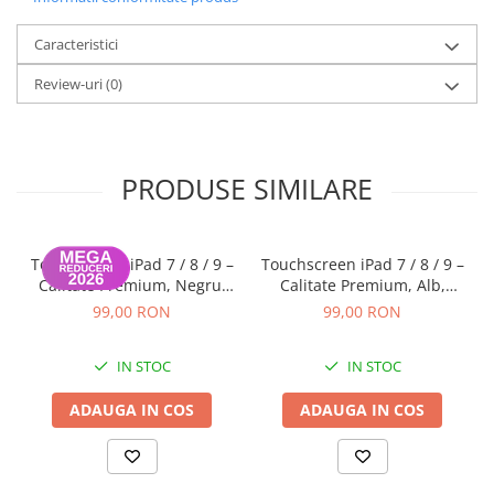
Caracteristici
Review-uri
(0)
PRODUSE SIMILARE
Touchscreen iPad 7 / 8 / 9 –
Touchscreen iPad 7 / 8 / 9 –
Calitate Premium, Negru,
Calitate Premium, Alb,
Garanție 12 luni
Garanție 12 luni
99,00 RON
99,00 RON
IN STOC
IN STOC
ADAUGA IN COS
ADAUGA IN COS