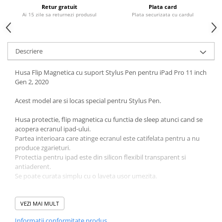
Housing iPhone
Retur gratuit
Plata card
Ai 15 zile sa returnezi produsul
Plata securizata cu cardul
iPhone 6s
Descriere
Husa Flip Magnetica cu suport Stylus Pen pentru iPad Pro 11 inch
Gen 2, 2020
Acest model are si locas special pentru Stylus Pen.
Husa protectie, flip magnetica cu functia de sleep atunci cand se
acopera ecranul ipad-ului.
Partea interioara care atinge ecranul este catifelata pentru a nu
produce zgarieturi.
Protectia pentru ipad este din silicon flexibil transparent si
antiaderent.
Se poate curata simplu cu o laveta usor umezita.
Husa este compatibila cu:
- iPad Pro 11” Generatia 2 - 2020
VEZI MAI MULT
Informatii conformitate produs