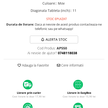
iPad mini (2nd gen)
iPhone XS
Culoare:
:
Mov
A2179 (13” 2020)
iPad mini (3rd gen)
iPhone XR
Diagonala Tableta (inch):
:
11
A2337 (M1 13” 2020)
iPad mini (4th gen - 2015)
iPhone X
A2681 (M2 13” 2022)
STOC EPUIZAT
iPad mini (5th gen - 2019)
A2941 (M2 15” 2023)
iPhone 8 Plus
Durata de livrare:
Daca ai nevoie de acest produs contacteaza-ne
iPad mini (6th gen - 2021)
telefonic sau pe whatsapp!
A3113 (M3 13” 2024)
iPhone 8
A3240 (M4 13” 2025)
iPhone 7 Plus
ALERTA STOC
MacBook Pro
iPhone 7
Cod Produs:
AP550
A1278 (Unibody 13” 2009-2012)
Ai nevoie de ajutor?
0748118038
iPhone SE 2020 2nd
A1286 (Unibody 15” 2008-2012)
iPhone 6s Plus
A1297 (Unibody 17” 2009-2011)
Adauga la Favorite
Cere informatii
iPhone SE 2022 3rd
MacBook
iPhone 6 Plus
A1342 (Unibody 13” 2009-2010)
A1534 (Retina 12” 2015-2017)
iPhone 6
Top Piese iPhone
Livrare prin curier
Livrare in EasyBox
Cost livrare la doar 17,90 lei
Cost livrare la doar 15,90 lei
Baterie iPhone
Display iPhone