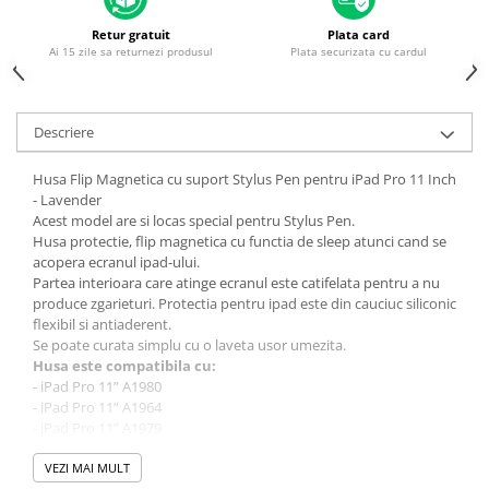
Housing iPhone
Retur gratuit
Plata card
iPhone 6s
Ai 15 zile sa returnezi produsul
Plata securizata cu cardul
Descriere
Husa Flip Magnetica cu suport Stylus Pen pentru iPad Pro 11 Inch
- Lavender
Acest model are si locas special pentru Stylus Pen.
Husa protectie, flip magnetica cu functia de sleep atunci cand se
acopera ecranul ipad-ului.
Partea interioara care atinge ecranul este catifelata pentru a nu
produce zgarieturi. Protectia pentru ipad este din cauciuc siliconic
flexibil si antiaderent.
Se poate curata simplu cu o laveta usor umezita.
Husa este compatibila cu:
- iPad Pro 11” A1980
- iPad Pro 11” A1964
- iPad Pro 11” A1979
- iPad Pro 11” A2013
VEZI MAI MULT