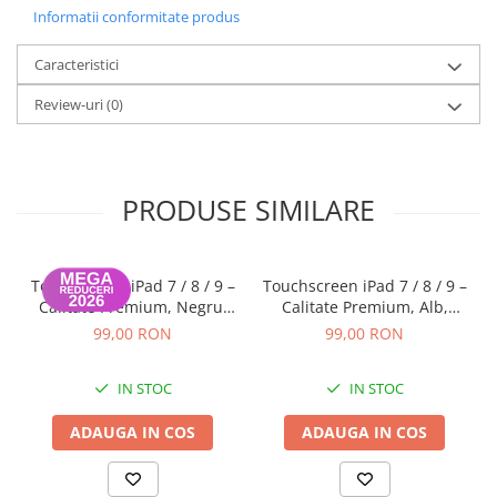
Informatii conformitate produs
Caracteristici
Review-uri
(0)
PRODUSE SIMILARE
Touchscreen iPad 7 / 8 / 9 –
Touchscreen iPad 7 / 8 / 9 –
Calitate Premium, Negru,
Calitate Premium, Alb,
Garanție 12 luni
Garanție 12 luni
99,00 RON
99,00 RON
IN STOC
IN STOC
ADAUGA IN COS
ADAUGA IN COS