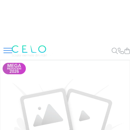
Toate Produsele
Laptopuri Apple
Telefoane
Piese & Accesorii MacBook
MacBook Pro Retina
A1398 (Retina 15” 2012-2015)
A1425 (Retina 13” 2012-2013)
A1502 (Retina 13” 2013-2015)
A1706 (Retina 13” 2016-2017)
A1707 (Retina 15” 2016-2017)
A1708 (Retina 13” 2016-2017)
A1989 (Retina 13” 2018-2019)
A1990 (Retina 15” 2018-2019)
A2141 (Retina 16” 2019)