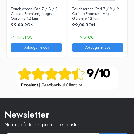
iPhone 13 Pro Max
Touchscreen iPad 7 / 8 / 9 –
Touchscreen iPad 7 / 8 / 9 –
Calitate Premium, Negru,
Calitate Premium, Alb,
iPhone 13 Pro
Garanție 12 luni
Garanție 12 luni
99,00 RON
99,00 RON
iPhone 13
iPhone 13 mini
IN STOC
IN STOC
iPhone 12 Pro Max
Adauga in cos
Adauga in cos
iPhone 12 Pro
iPhone 12
iPhone 12 mini
iPhone 11 Pro Max
iPhone 11 Pro
iPhone 11
iPhone XS Max
Newsletter
iPhone XS
Nu rata ofertele si promotiile noastre
iPhone XR