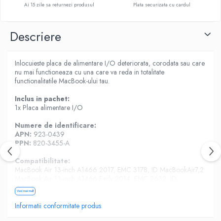
Ai 15 zile sa returnezi produsul
Plata securizata cu cardul
Housing iPhone
iPhone 6s
Descriere
Inlocuieste placa de alimentare I/O deteriorata, corodata sau care
nu mai functioneaza cu una care va reda in totalitate
functionalitatile MacBook-ului tau.
Inclus in pachet:
1x Placa alimentare I/O
Numere de identificare:
APN:
923-0439
PPN:
820-3455-A
Compatibilitate:
MacBook Air 13-inch A1466 2017, EMC 3178, ID MacBookAir7,2
MacBook Air 13-inch A1466 Early 2014, EMC 2632, ID
MacBookAir6,2
Vezi mai mult
MacBook Air 13-inch A1466 Early 2015, EMC 2925, ID
MacBookAir7,2
Informatii conformitate produs
MacBook Air 13-inch A1466 Mid-2013, EMC 2632, ID