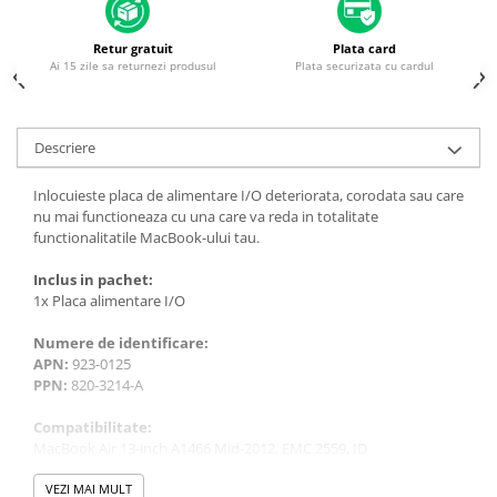
Piese & Accesorii iPhone
iPhone 16 Pro Max
Retur gratuit
Plata card
Ai 15 zile sa returnezi produsul
Plata securizata cu cardul
iPhone 16 Pro
iPhone 17 Pro
iPhone 15 Pro Max
Descriere
iPhone 16 Plus
Inlocuieste placa de alimentare I/O deteriorata, corodata sau care
iPhone 17
nu mai functioneaza cu una care va reda in totalitate
functionalitatile MacBook-ului tau.
iPhone 15 Pro
Inclus in pachet:
iPhone 16
1x Placa alimentare I/O
iPhone 15 Plus
Numere de identificare:
iPhone 15
APN:
923-0125
iPhone 14 Pro Max
PPN:
820-3214-A
iPhone 14 Pro
Compatibilitate:
MacBook Air 13-inch A1466 Mid-2012, EMC 2559, ID
iPhone 14 Plus
MacBookAir5,2
iPhone 14
VEZI MAI MULT