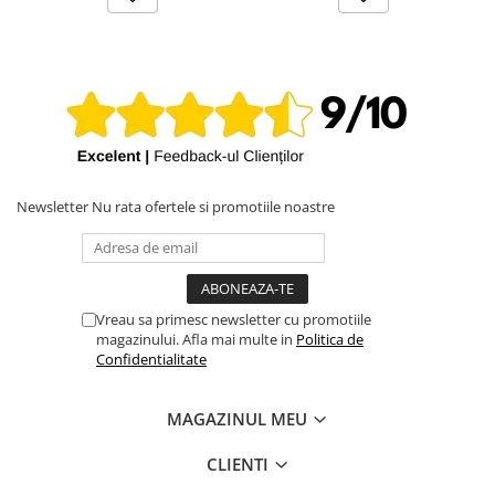
iPhone X
iPhone 8 Plus
iPhone 8
iPhone 7 Plus
iPhone 7
iPhone SE 2020 2nd
Newsletter
Nu rata ofertele si promotiile noastre
iPhone 6s Plus
iPhone SE 2022 3rd
iPhone 6 Plus
iPhone 6
Vreau sa primesc newsletter cu promotiile
magazinului. Afla mai multe in
Politica de
Top Piese iPhone
Confidentialitate
Baterie iPhone
Display iPhone
MAGAZINUL MEU
Housing iPhone
CLIENTI
iPhone 6s