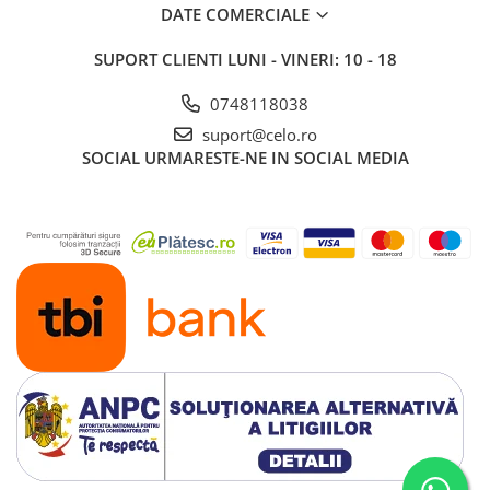
Piese & Accesorii iPad
DATE COMERCIALE
iPad Pro
SUPORT CLIENTI
LUNI - VINERI: 10 - 18
iPad Pro 10.5″ (2017)
iPad Pro 11″ (1st gen - 2018)
0748118038
iPad Pro 11″ (2nd gen - 2020)
suport@celo.ro
SOCIAL
URMARESTE-NE IN SOCIAL MEDIA
iPad Pro 11″ (3rd gen - 2021)
iPad Pro 12.9″ (1st gen - 2015)
iPad Pro 12.9″ (2nd gen - 2017)
iPad Pro 12.9″ (3rd gen - 2018)
iPad Pro 12.9″ (4th gen - 2020)
iPad Pro 12.9″ (5th gen - 2021)
iPad Pro 12.9″ (6th gen - 2022)
iPad Pro 9.7″ (2016)
iPad
iPad (4th gen)
iPad 9.7″ (5th gen - 2017)
iPad 9.7″ (6th gen - 2018)