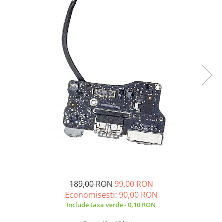
A2159 (Retina 13” 2019)
A2251 (Retina 13” 2020)
A2289 (Retina 13” 2020)
A2338 (M1/M2 13” 2020-2022)
A2442 (M1 14” 2021)
A2485 (M1 16” 2021)
A2779 (M2 14” 2023)
A2918 (M3 14” 2023)
A2992 (M3 14” 2023)
Top Piese Mac
Baterii MacBook
Placi de baza
Incarcatoare MacBook
Display MacBook
189,00 RON
99,00 RON
Tastatura MacBook
Economisesti:
90,00
RON
MacBook Air
Include taxa verde - 0,10 RON
A1369 (13” 2010-2011)