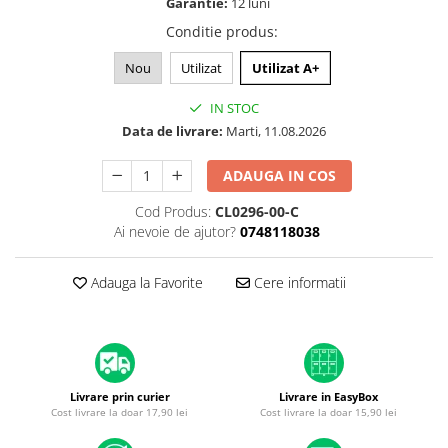
Garantie:
12 luni
A1370 (11” 2010-2011)
Conditie produs
:
A1465 (11” 2012-2015)
A1466 (13” 2012-2017)
Nou
Utilizat
Utilizat A+
A1932 (13” 2018-2019)
IN STOC
A2179 (13” 2020)
Data de livrare:
Marti, 11.08.2026
A2337 (M1 13” 2020)
A2681 (M2 13” 2022)
ADAUGA IN COS
A2941 (M2 15” 2023)
Cod Produs:
CL0296-00-C
A3113 (M3 13” 2024)
Ai nevoie de ajutor?
0748118038
A3240 (M4 13” 2025)
MacBook Pro
Adauga la Favorite
Cere informatii
A1278 (Unibody 13” 2009-2012)
A1286 (Unibody 15” 2008-2012)
A1297 (Unibody 17” 2009-2011)
MacBook
Livrare prin curier
Livrare in EasyBox
A1342 (Unibody 13” 2009-2010)
Cost livrare la doar 17,90 lei
Cost livrare la doar 15,90 lei
A1534 (Retina 12” 2015-2017)