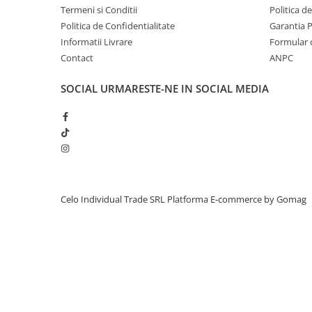
iPhone X
Termeni si Conditii
Politica d
Politica de Confidentialitate
Garantia 
iPhone 8 Plus
Informatii Livrare
Formular 
iPhone 8
Contact
ANPC
iPhone 7 Plus
SOCIAL
URMARESTE-NE IN SOCIAL MEDIA
iPhone 7
iPhone SE 2020 2nd
iPhone 6s Plus
iPhone SE 2022 3rd
iPhone 6 Plus
Celo Individual Trade SRL
Platforma E-commerce by Gomag
iPhone 6
Top Piese iPhone
Baterie iPhone
Display iPhone
Housing iPhone
iPhone 6s