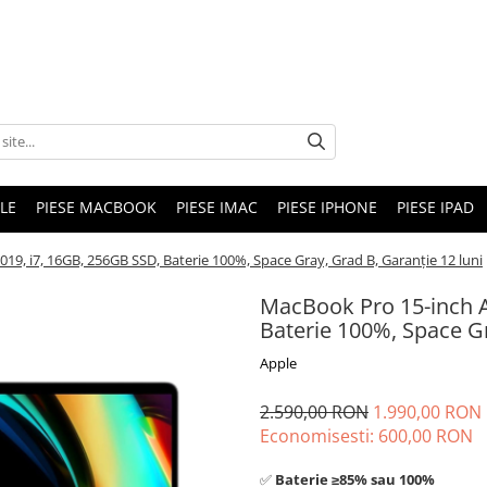
LE
PIESE MACBOOK
PIESE IMAC
PIESE IPHONE
PIESE IPAD
19, i7, 16GB, 256GB SSD, Baterie 100%, Space Gray, Grad B, Garanție 12 luni
MacBook Pro 15-inch A
Baterie 100%, Space Gr
Apple
2.590,00 RON
1.990,00 RON
Economisesti:
600,00
RON
✅
B
aterie ≥85% sau 100%