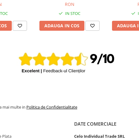
ție 12 luni
Grad B, Garanție 12 luni
B, Gara
N
RON
STOC
IN STOC
COS
ADAUGA IN COS
ADAUGA I
la mai multe in
Politica de Confidentialitate
DATE COMERCIALE
 Plata
Celo Individual Trade SRL