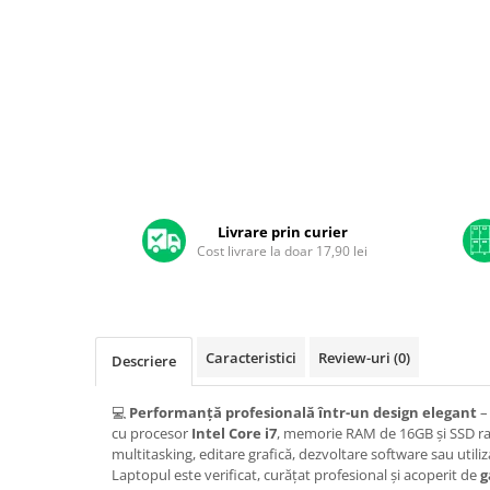
A1370 (11” 2010-2011)
A1465 (11” 2012-2015)
A1466 (13” 2012-2017)
A1932 (13” 2018-2019)
A2179 (13” 2020)
A2337 (M1 13” 2020)
A2681 (M2 13” 2022)
A2941 (M2 15” 2023)
Livrare prin curier
A3113 (M3 13” 2024)
Cost livrare la doar 17,90 lei
A3240 (M4 13” 2025)
MacBook Pro
A1278 (Unibody 13” 2009-2012)
A1286 (Unibody 15” 2008-2012)
Caracteristici
Review-uri
(0)
Descriere
A1297 (Unibody 17” 2009-2011)
MacBook
💻
Performanță profesională într-un design elegant
–
cu procesor
Intel Core i7
, memorie RAM de 16GB și SSD ra
A1342 (Unibody 13” 2009-2010)
multitasking, editare grafică, dezvoltare software sau utiliz
A1534 (Retina 12” 2015-2017)
Laptopul este verificat, curățat profesional și acoperit de
g