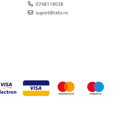
0748118038
suport@celo.ro