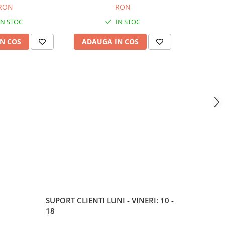
nție 12 luni
Garanție 12 luni
RON
RON
IN STOC
IN STOC
N COS
ADAUGA IN COS
ADAUG
SUPORT CLIENTI
LUNI - VINERI: 10 -
18