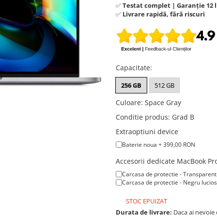
✅
Testat complet | Garanție 12 l
✅
Livrare rapidă, fără riscuri
Capacitate
:
256 GB
512 GB
Culoare
:
Space Gray
Conditie produs
:
Grad B
Extraoptiuni device
Baterie noua + 399,00 RON
Accesorii dedicate MacBook Pr
Carcasa de protectie - Transparent
Carcasa de protectie - Negru lucio
STOC EPUIZAT
Durata de livrare:
Daca ai nevoie 