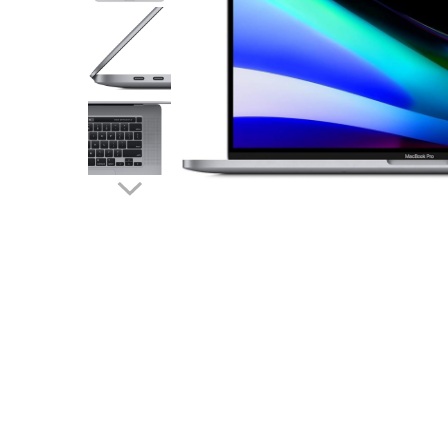
A2159 (Retina 13” 2019)
A2251 (Retina 13” 2020)
A2289 (Retina 13” 2020)
A2338 (M1/M2 13” 2020-2022)
A2442 (M1 14” 2021)
A2485 (M1 16” 2021)
A2779 (M2 14” 2023)
A2918 (M3 14” 2023)
A2992 (M3 14” 2023)
Top Piese Mac
Baterii MacBook
Placi de baza
Distribuie
Incarcatoare MacBook
pe
Display MacBook
Facebook
Tastatura MacBook
MacBook Air
A1369 (13” 2010-2011)