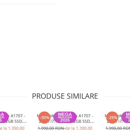
oma)
PRODUSE SIMILARE
-inch A1707 -
MacBook Pro 15-inch A1707 -
MacBook Pro 
-30%
-25%
, 512GB SSD,
2016, i7, 16GB, 512GB SSD,
2017, i7, 1
%, Space Gray,
Baterie minim 85%, Space Gray,
Baterie minim 
e la 1.390,00
1.990,00 RON
de la 1.390,00
1.990,00 R