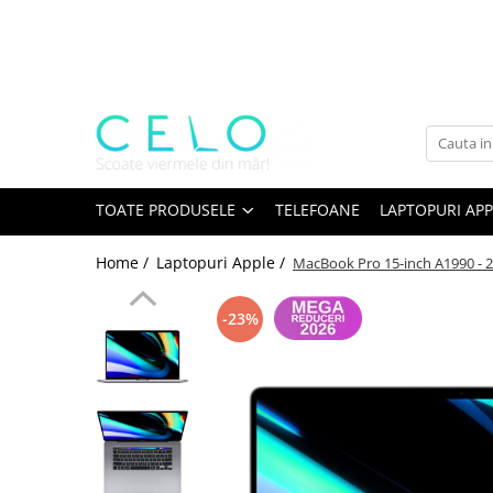
Toate Produsele
Laptopuri Apple
Telefoane
Piese & Accesorii MacBook
MacBook Pro Retina
TOATE PRODUSELE
TELEFOANE
LAPTOPURI APP
A1398 (Retina 15” 2012-2015)
Home /
Laptopuri Apple /
MacBook Pro 15-inch A1990 - 20
A1425 (Retina 13” 2012-2013)
A1502 (Retina 13” 2013-2015)
-23%
A1706 (Retina 13” 2016-2017)
A1707 (Retina 15” 2016-2017)
A1708 (Retina 13” 2016-2017)
A1989 (Retina 13” 2018-2019)
A1990 (Retina 15” 2018-2019)
A2141 (Retina 16” 2019)