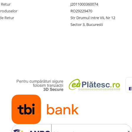
e Retur
J2011000360074
Produselor
RO29229470
de Retur
Str Drumul Intre Vii, Nr 12
Sector 3, Bucuresti