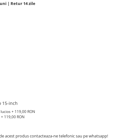
uni | Retur 14 zile
o 15-inch
 lucios + 119,00 RON
s + 119,00 RON
de acest produs contacteaza-ne telefonic sau pe whatsapp!