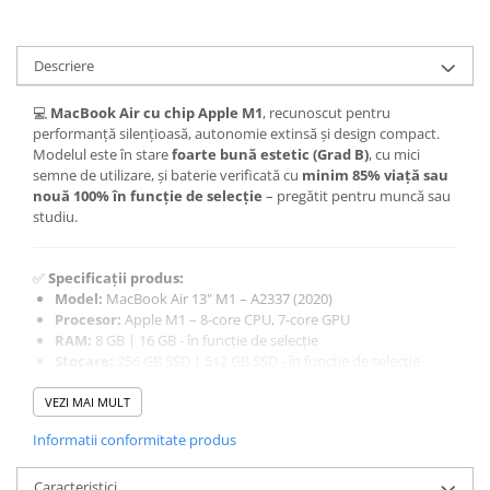
Descriere
💻
MacBook Air cu chip Apple M1
, recunoscut pentru
performanță silențioasă, autonomie extinsă și design compact.
Modelul este în stare
foarte bună estetic (Grad B)
, cu mici
semne de utilizare, și baterie verificată cu
minim 85% viață sau
nouă 100% în funcție de selecție
– pregătit pentru muncă sau
studiu.
✅
Specificații produs:
Model:
MacBook Air 13" M1 – A2337 (2020)
Procesor:
Apple M1 – 8-core CPU, 7-core GPU
RAM:
8 GB | 16 GB - în funcție de selecție
Stocare:
256 GB SSD | 512 GB SSD - în funcție de selecție
Culoare:
Space Gray
Stare estetică:
Grad B – urme vizibile de utilizare
VEZI MAI MULT
Baterie:
cu
minim 85% viață sau nouă 100% în funcție de
Informatii conformitate produs
selecție
Sistem de operare:
macOS actualizat (Ventura / Sonoma)
Garanție:
12 luni prin CELO
Caracteristici