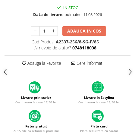
Housing iPhone
IN STOC
iPhone 6s
Data de livrare:
poimaine, 11.08.2026
ADAUGA IN COS
Cod Produs:
A2337-256/8-SG-F/85
Ai nevoie de ajutor?
0748118038
Adauga la Favorite
Cere informatii
Livrare prin curier
Livrare in EasyBox
Cost livrare la doar 17,90 lei
Cost livrare la doar 15,90 lei
Retur gratuit
Plata card
Ai 15 zile sa returnezi produsul
Plata securizata cu cardul