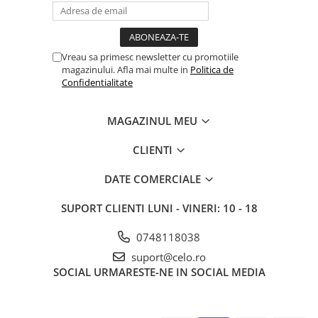
iPhone 13 Pro Max
iPhone 13 Pro
Vreau sa primesc newsletter cu promotiile
iPhone 13
magazinului. Afla mai multe in
Politica de
iPhone 13 mini
Confidentialitate
iPhone 12 Pro Max
MAGAZINUL MEU
iPhone 12 Pro
iPhone 12
CLIENTI
iPhone 12 mini
DATE COMERCIALE
iPhone 11 Pro Max
SUPORT CLIENTI
LUNI - VINERI: 10 - 18
iPhone 11 Pro
iPhone 11
0748118038
suport@celo.ro
iPhone XS Max
SOCIAL
URMARESTE-NE IN SOCIAL MEDIA
iPhone XS
iPhone XR