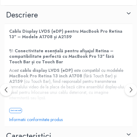
Housing iPhone
Descriere
iPhone 6s
Cablu Display LVDS (eDP) pentru MacBook Pro Retina
13" – Modele A1708 și A2159
🔌
Conectivitate esențială pentru afișajul Retina –
compatibilitate perfectă cu MacBook Pro 13" fără
Touch Bar și cu Touch Bar
Acest
cablu display LVDS (eDP)
este compatibil cu modelele
MacBook Pro Retina 13 inch A1708
(fără Touch Bar) și
A2159
(cu Touch Bar), fiind responsabil pentru transmiterea
semnalului video de la placa de bază către ansamblul display-ului.
Ideal pentru înlocuirea unui cablu deteriorat, cu imagine
intermitentă sau lipsă.
✅
Compatibilitate:
Vezi mai mult
Informatii conformitate produs
MacBook Pro Retina 13" A1708
• Late 2016
Caracteristici
• Mid 2017