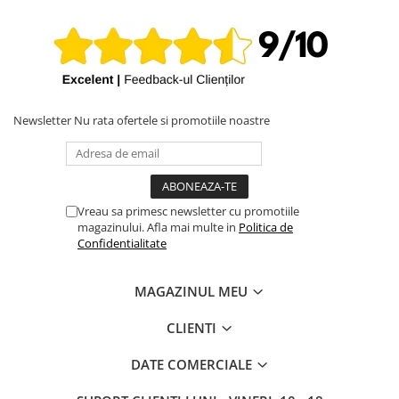
iPhone X
iPhone 8 Plus
iPhone 8
iPhone 7 Plus
iPhone 7
Newsletter
Nu rata ofertele si promotiile noastre
iPhone SE 2020 2nd
iPhone 6s Plus
iPhone SE 2022 3rd
Vreau sa primesc newsletter cu promotiile
magazinului. Afla mai multe in
Politica de
iPhone 6 Plus
Confidentialitate
iPhone 6
Top Piese iPhone
MAGAZINUL MEU
Baterie iPhone
CLIENTI
Display iPhone
Housing iPhone
DATE COMERCIALE
iPhone 6s