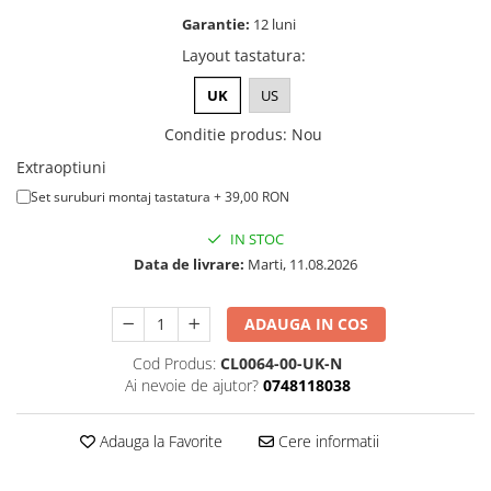
A1370 (11” 2010-2011)
Garantie:
12 luni
A1465 (11” 2012-2015)
Layout tastatura
:
A1466 (13” 2012-2017)
A1932 (13” 2018-2019)
UK
US
A2179 (13” 2020)
Conditie produs
:
Nou
A2337 (M1 13” 2020)
Extraoptiuni
A2681 (M2 13” 2022)
Set suruburi montaj tastatura + 39,00 RON
A2941 (M2 15” 2023)
A3113 (M3 13” 2024)
IN STOC
A3240 (M4 13” 2025)
Data de livrare:
Marti, 11.08.2026
MacBook Pro
ADAUGA IN COS
A1278 (Unibody 13” 2009-2012)
A1286 (Unibody 15” 2008-2012)
Cod Produs:
CL0064-00-UK-N
A1297 (Unibody 17” 2009-2011)
Ai nevoie de ajutor?
0748118038
MacBook
Adauga la Favorite
Cere informatii
A1342 (Unibody 13” 2009-2010)
A1534 (Retina 12” 2015-2017)