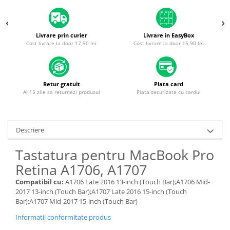
Piese & Accesorii iPhone
iPhone 16 Pro Max
iPhone 16 Pro
Livrare prin curier
Livrare in EasyBox
Cost livrare la doar 17,90 lei
Cost livrare la doar 15,90 lei
iPhone 17 Pro
iPhone 15 Pro Max
iPhone 16 Plus
Retur gratuit
Plata card
Ai 15 zile sa returnezi produsul
Plata securizata cu cardul
iPhone 17
iPhone 15 Pro
iPhone 16
Descriere
iPhone 15 Plus
Tastatura pentru MacBook Pro
iPhone 15
Retina A1706, A1707
iPhone 14 Pro Max
Compatibil cu:
A1706 Late 2016 13-inch (Touch Bar);A1706 Mid-
2017 13-inch (Touch Bar);A1707 Late 2016 15-inch (Touch
iPhone 14 Pro
Bar);A1707 Mid-2017 15-inch (Touch Bar)
iPhone 14 Plus
Informatii conformitate produs
iPhone 14