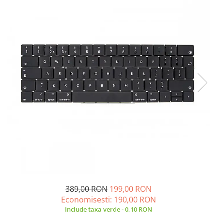
A2159 (Retina 13” 2019)
A2251 (Retina 13” 2020)
A2289 (Retina 13” 2020)
A2338 (M1/M2 13” 2020-2022)
A2442 (M1 14” 2021)
A2485 (M1 16” 2021)
A2779 (M2 14” 2023)
A2918 (M3 14” 2023)
A2992 (M3 14” 2023)
Top Piese Mac
Baterii MacBook
Placi de baza
Incarcatoare MacBook
Display MacBook
Tastatura MacBook
389,00 RON
199,00 RON
MacBook Air
Economisesti:
190,00
RON
A1369 (13” 2010-2011)
Include taxa verde - 0,10 RON