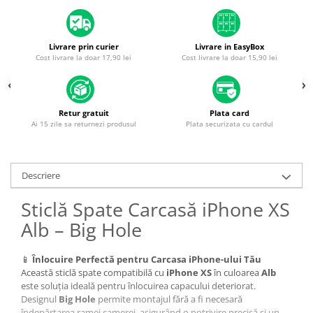
Housing iPhone
iPhone 6s
Livrare prin curier
Livrare in EasyBox
Cost livrare la doar 17,90 lei
Cost livrare la doar 15,90 lei
Retur gratuit
Plata card
Ai 15 zile sa returnezi produsul
Plata securizata cu cardul
Descriere
Sticlă Spate Carcasă iPhone XS
Alb – Big Hole
📱
Înlocuire Perfectă pentru Carcasa iPhone-ului Tău
Această sticlă spate compatibilă cu
iPhone XS
în culoarea
Alb
este soluția ideală pentru înlocuirea capacului deteriorat.
Designul
Big Hole
permite montajul fără a fi necesară
îndepărtarea ramei camerei, asigurând o potrivire precisă și un