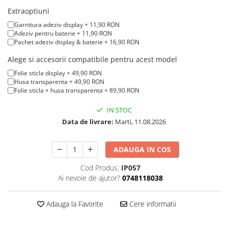
iPad mini (2nd gen)
iPhone XS
Extraoptiuni
A2179 (13” 2020)
iPad mini (3rd gen)
iPhone XR
A2337 (M1 13” 2020)
Garnitura adeziv display + 11,90 RON
iPad mini (4th gen - 2015)
Adeziv pentru baterie + 11,90 RON
iPhone X
A2681 (M2 13” 2022)
iPad mini (5th gen - 2019)
Pachet adeziv display & baterie + 16,90 RON
A2941 (M2 15” 2023)
iPhone 8 Plus
iPad mini (6th gen - 2021)
Alege si accesorii compatibile pentru acest model
A3113 (M3 13” 2024)
iPhone 8
Folie sticla display + 49,90 RON
A3240 (M4 13” 2025)
Husa transparenta + 49,90 RON
iPhone 7 Plus
MacBook Pro
Folie sticla + husa transparenta + 89,90 RON
iPhone 7
A1278 (Unibody 13” 2009-2012)
IN STOC
iPhone SE 2020 2nd
A1286 (Unibody 15” 2008-2012)
Data de livrare:
Marti, 11.08.2026
iPhone 6s Plus
A1297 (Unibody 17” 2009-2011)
iPhone SE 2022 3rd
MacBook
ADAUGA IN COS
iPhone 6 Plus
A1342 (Unibody 13” 2009-2010)
Cod Produs:
IP057
A1534 (Retina 12” 2015-2017)
iPhone 6
Ai nevoie de ajutor?
0748118038
Top Piese iPhone
Adauga la Favorite
Cere informatii
Baterie iPhone
Display iPhone