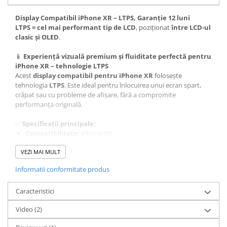
Display Compatibil iPhone XR – LTPS, Garanție 12 luni
LTPS = cel mai performant tip de LCD
, poziționat
între LCD-ul
clasic și OLED
.
📱
Experiență vizuală premium și fluiditate perfectă pentru
iPhone XR – tehnologie LTPS
Acest
display compatibil pentru iPhone XR
folosește
tehnologia
LTPS
. Este ideal pentru înlocuirea unui ecran spart,
crăpat sau cu probleme de afișare, fără a compromite
performanța originală.
✅
Specificații principale:
Compatibilitate:
iPhone XR
Tehnologie:
LTPS
VEZI MAI MULT
Aspect:
Culori intense, luminozitate ridicată, contrast
excelent
Informatii conformitate produs
Garanție:
12 luni
🎯
Caracteristici
Avantaje:
✔ Tehnologie LTPS – ecran subțire, ușor și eficient energetic
Video
(2)
✔ Reproducere fidelă a culorilor și luminozitate optimă
✔ Compatibilitate perfectă pentru montaj pe iPhone XR