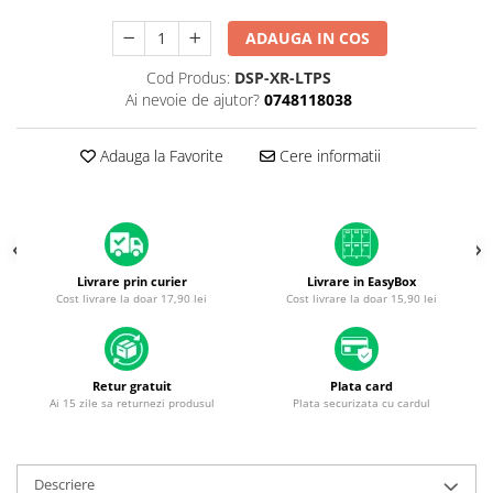
Housing iPhone
ADAUGA IN COS
iPhone 6s
Cod Produs:
DSP-XR-LTPS
Ai nevoie de ajutor?
0748118038
Adauga la Favorite
Cere informatii
Livrare prin curier
Livrare in EasyBox
Cost livrare la doar 17,90 lei
Cost livrare la doar 15,90 lei
Retur gratuit
Plata card
Ai 15 zile sa returnezi produsul
Plata securizata cu cardul
Descriere