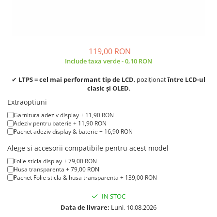
iPad mini (2nd gen)
iPhone XS
A2179 (13” 2020)
iPad mini (3rd gen)
iPhone XR
A2337 (M1 13” 2020)
iPad mini (4th gen - 2015)
iPhone X
A2681 (M2 13” 2022)
iPad mini (5th gen - 2019)
A2941 (M2 15” 2023)
iPhone 8 Plus
119,00 RON
iPad mini (6th gen - 2021)
A3113 (M3 13” 2024)
Include taxa verde - 0,10 RON
iPhone 8
A3240 (M4 13” 2025)
iPhone 7 Plus
✔
LTPS = cel mai performant tip de LCD
, poziționat
între LCD-ul
MacBook Pro
clasic și OLED
.
iPhone 7
A1278 (Unibody 13” 2009-2012)
Extraoptiuni
iPhone SE 2020 2nd
A1286 (Unibody 15” 2008-2012)
Garnitura adeziv display + 11,90 RON
iPhone 6s Plus
Adeziv pentru baterie + 11,90 RON
A1297 (Unibody 17” 2009-2011)
Pachet adeziv display & baterie + 16,90 RON
iPhone SE 2022 3rd
MacBook
Alege si accesorii compatibile pentru acest model
iPhone 6 Plus
A1342 (Unibody 13” 2009-2010)
Folie sticla display + 79,00 RON
A1534 (Retina 12” 2015-2017)
iPhone 6
Husa transparenta + 79,00 RON
Pachet Folie sticla & husa transparenta + 139,00 RON
Top Piese iPhone
IN STOC
Baterie iPhone
Data de livrare:
Luni, 10.08.2026
Display iPhone