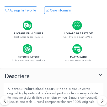
Housing iPhone
iPhone 6s
Adauga la Favorite
Cere informatii
LIVRARE PRIN CURIER
LIVRARE IN EASYBOX
Cost livrare la doar 17,90 lei
Cost livrare la doar 15,90 lei
RETUR GRATUIT
PLATA CARD
Ai 15 zile sa returnezi produsul
Plata securizata cu cardul
Descriere
🔧
Ecranul refurbished pentru iPhone 8
este un ecran
original Apple, restaurat profesional pentru a oferi aceeași calitate
de imagine și durabilitate ca un display nou. Singura componentă
înlocuită este sticla – restul componentelor sunt 100% originale.