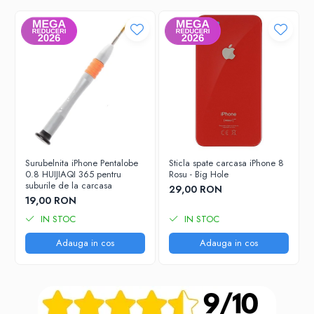
✅ Rezultatul:
performanță și durabilitate identice cu un
ecran nou
, dar la un preț mult mai bun.
Surubelnita iPhone Pentalobe
Sticla spate carcasa iPhone 8
0.8 HUIJIAQI 365 pentru
Rosu - Big Hole
suburile de la carcasa
29,00 RON
19,00 RON
IN STOC
IN STOC
Adauga in cos
Adauga in cos