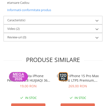
etansare Cadou
Informatii conformitate produs
Caracteristici
Video
(2)
Review-uri
(0)
PRODUSE SIMILARE
Surubelnita iPhone
Display iPhone 15 Pro Max
Pentalobe 0.8 HUIJIAQI 365
120Hz LTPS Premium,
pentru suburile de la
Garantie 12 luni
19,00 RON
269,00 RON
carcasa
IN STOC
IN STOC