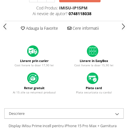
Housing iPhone
Cod Produs:
IMISU-IP15PM
iPhone 6s
Ai nevoie de ajutor?
0748118038
Adauga la Favorite
Cere informatii
Livrare prin curier
Livrare in EasyBox
Cost livrare la doar 17,90 lei
Cost livrare la doar 15,90 lei
Retur gratuit
Plata card
Ai 15 zile sa returnezi produsul
Plata securizata cu cardul
Descriere
Display iMisu Prime incell pentru iPhone 15 Pro Max + Garnitura