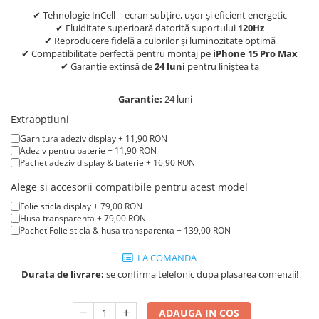
iPad mini (2nd gen)
iPhone XS
✔ Tehnologie InCell – ecran subțire, ușor și eficient energetic
A2179 (13” 2020)
iPad mini (3rd gen)
iPhone XR
✔ Fluiditate superioară datorită suportului
120Hz
A2337 (M1 13” 2020)
iPad mini (4th gen - 2015)
✔ Reproducere fidelă a culorilor și luminozitate optimă
iPhone X
A2681 (M2 13” 2022)
✔ Compatibilitate perfectă pentru montaj pe
iPhone 15 Pro Max
iPad mini (5th gen - 2019)
✔ Garanție extinsă de
24 luni
pentru liniștea ta
A2941 (M2 15” 2023)
iPhone 8 Plus
iPad mini (6th gen - 2021)
A3113 (M3 13” 2024)
iPhone 8
Garantie:
24 luni
A3240 (M4 13” 2025)
iPhone 7 Plus
Extraoptiuni
MacBook Pro
iPhone 7
Garnitura adeziv display + 11,90 RON
A1278 (Unibody 13” 2009-2012)
Adeziv pentru baterie + 11,90 RON
iPhone SE 2020 2nd
Pachet adeziv display & baterie + 16,90 RON
A1286 (Unibody 15” 2008-2012)
iPhone 6s Plus
A1297 (Unibody 17” 2009-2011)
Alege si accesorii compatibile pentru acest model
iPhone SE 2022 3rd
MacBook
Folie sticla display + 79,00 RON
Husa transparenta + 79,00 RON
iPhone 6 Plus
A1342 (Unibody 13” 2009-2010)
Pachet Folie sticla & husa transparenta + 139,00 RON
A1534 (Retina 12” 2015-2017)
iPhone 6
LA COMANDA
Top Piese iPhone
Durata de livrare:
se confirma telefonic dupa plasarea comenzii!
Baterie iPhone
Display iPhone
ADAUGA IN COS