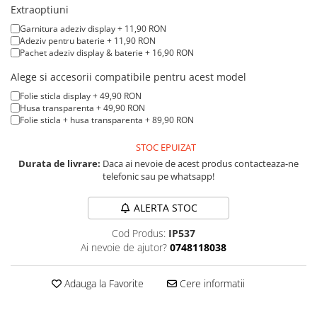
iPad mini (2nd gen)
iPhone XS
Extraoptiuni
A2179 (13” 2020)
iPad mini (3rd gen)
iPhone XR
Garnitura adeziv display + 11,90 RON
A2337 (M1 13” 2020)
iPad mini (4th gen - 2015)
Adeziv pentru baterie + 11,90 RON
iPhone X
A2681 (M2 13” 2022)
Pachet adeziv display & baterie + 16,90 RON
iPad mini (5th gen - 2019)
A2941 (M2 15” 2023)
iPhone 8 Plus
iPad mini (6th gen - 2021)
Alege si accesorii compatibile pentru acest model
A3113 (M3 13” 2024)
iPhone 8
Folie sticla display + 49,90 RON
A3240 (M4 13” 2025)
Husa transparenta + 49,90 RON
iPhone 7 Plus
Folie sticla + husa transparenta + 89,90 RON
MacBook Pro
iPhone 7
STOC EPUIZAT
A1278 (Unibody 13” 2009-2012)
iPhone SE 2020 2nd
Durata de livrare:
Daca ai nevoie de acest produs contacteaza-ne
A1286 (Unibody 15” 2008-2012)
telefonic sau pe whatsapp!
iPhone 6s Plus
A1297 (Unibody 17” 2009-2011)
iPhone SE 2022 3rd
MacBook
ALERTA STOC
iPhone 6 Plus
A1342 (Unibody 13” 2009-2010)
Cod Produs:
IP537
A1534 (Retina 12” 2015-2017)
iPhone 6
Ai nevoie de ajutor?
0748118038
Top Piese iPhone
Adauga la Favorite
Cere informatii
Baterie iPhone
Display iPhone