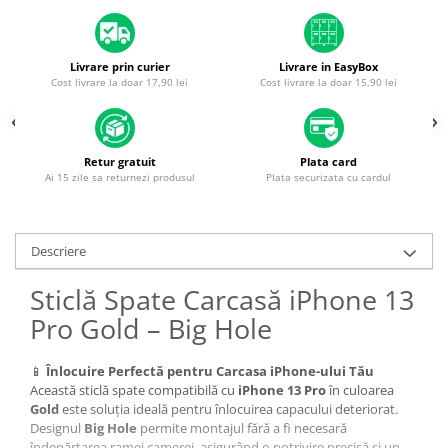
Housing iPhone
iPhone 6s
Livrare prin curier
Livrare in EasyBox
Cost livrare la doar 17,90 lei
Cost livrare la doar 15,90 lei
Retur gratuit
Plata card
Ai 15 zile sa returnezi produsul
Plata securizata cu cardul
Descriere
Sticlă Spate Carcasă iPhone 13
Pro Gold – Big Hole
📱
Înlocuire Perfectă pentru Carcasa iPhone-ului Tău
Această sticlă spate compatibilă cu
iPhone 13 Pro
în culoarea
Gold
este soluția ideală pentru înlocuirea capacului deteriorat.
Designul
Big Hole
permite montajul fără a fi necesară
îndepărtarea ramei camerei, asigurând o potrivire precisă și un