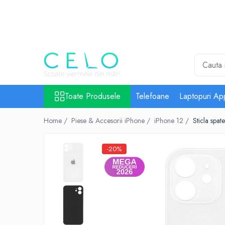
Toate Produsele
Laptopuri Apple
Telefoane
Piese & Accesorii MacBook
MacBook Pro Retina
Toate Produsele
Telefoane
Laptopuri Ap
A1398 (Retina 15” 2012-2015)
Home /
Piese & Accesorii iPhone /
iPhone 12 /
Sticla spat
A1425 (Retina 13” 2012-2013)
A1502 (Retina 13” 2013-2015)
A1706 (Retina 13” 2016-2017)
-20%
A1707 (Retina 15” 2016-2017)
A1708 (Retina 13” 2016-2017)
A1989 (Retina 13” 2018-2019)
A1990 (Retina 15” 2018-2019)
A2141 (Retina 16” 2019)