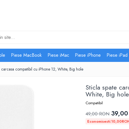
ple
Piese MacBook
Piese iMac
Piese iPhone
Piese iPad
e carcasa compatibil cu iPhone 12, White, Big hole
Sticla spate ca
White, Big hol
Compatibil
39,0
49,00 RON
Economisesti:
10,00
RO