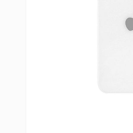
A2159 (Retina 13” 2019)
A2251 (Retina 13” 2020)
A2289 (Retina 13” 2020)
A2338 (M1/M2 13” 2020-2022)
A2442 (M1 14” 2021)
A2485 (M1 16” 2021)
A2779 (M2 14” 2023)
A2918 (M3 14” 2023)
A2992 (M3 14” 2023)
Top Piese Mac
Baterii MacBook
Placi de baza
Incarcatoare MacBook
Display MacBook
Distribui
pe
Tastatura MacBook
Faceboo
MacBook Air
A1369 (13” 2010-2011)