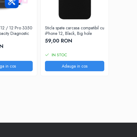
e 12 / 12 Pro 3350
Sticla spate carcasa compatibil cu
Sticla spat
acity Diagnostic
iPhone 12, Black, Big hole
iPhone 12,
59,00 RON
59,00 R
ON
IN STOC
IN STO
ga in cos
Adauga in cos
A