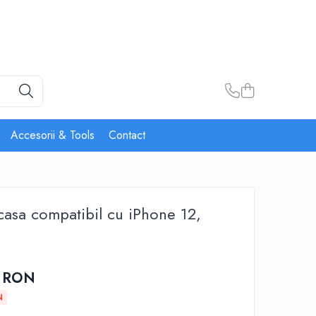
Accesorii & Tools
Contact
rcasa compatibil cu iPhone 12,
e
0 RON
N