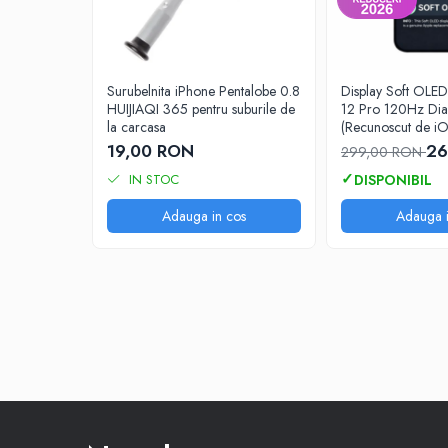
iPhone 13 Pro Max
iPhone 13 Pro
iPhone 13
Surubelnita iPhone Pentalobe 0.8
Display Soft OLED
HUIJIAQI 365 pentru suburile de
12 Pro 120Hz Dia
iPhone 13 mini
la carcasa
(Recunoscut de iO
12 luni
iPhone 12 Pro Max
19,00 RON
26
299,00 RON
iPhone 12 Pro
IN STOC
iPhone 12
Adauga in cos
Adauga i
iPhone 12 mini
iPhone 11 Pro Max
iPhone 11 Pro
iPhone 11
iPhone XS Max
iPhone XS
iPhone XR