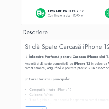
A1370 (11” 2010-2011)
A1465 (11” 2012-2015)
LIVRARE PRIN CURIER
A1466 (13” 2012-2017)
Cost livrare la doar 17,90 lei
A1932 (13” 2018-2019)
A2179 (13” 2020)
Descriere
A2337 (M1 13” 2020)
A2681 (M2 13” 2022)
Sticlă Spate Carcasă iPhone 
A2941 (M2 15” 2023)
A3113 (M3 13” 2024)
📱
Înlocuire Perfectă pentru Carcasa iPhone-ului 
A3240 (M4 13” 2025)
Această sticlă spate compatibilă cu
iPhone 12
în culoarea
MacBook Pro
ramei camerei, asigurând o potrivire precisă și un aspect ori
A1278 (Unibody 13” 2009-2012)
A1286 (Unibody 15” 2008-2012)
✅
Caracteristici principale:
A1297 (Unibody 17” 2009-2011)
Compatibilitate:
iPhone 12
MacBook
Culoare:
White
A1342 (Unibody 13” 2009-2010)
Tip:
Big Hole – nu necesită îndepărtarea ramei camere
Material:
Sticlă premium rezistentă la zgârieturi
A1534 (Retina 12” 2015-2017)