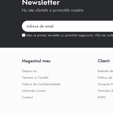
Newsletter
iPhone X
Nu rata ofertele si promotiile noastre
iPhone 8 Plus
iPhone 8
iPhone 7 Plus
iPhone 7
Vreau sa primesc newsletter cu promotiile magazinului. Afla mai mult
iPhone SE 2020 2nd
iPhone 6s Plus
iPhone SE 2022 3rd
Magazinul meu
Clienti
iPhone 6 Plus
Despre noi
Metode de
iPhone 6
Termeni si Conditii
Politica de
Top Piese iPhone
Politica de Confidentialitate
Garantia P
Baterie iPhone
Informatii Livrare
Formular d
Display iPhone
Contact
ANPC
Housing iPhone
iPhone 6s