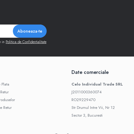
e in
Politica de Confidentialitate
Date comerciale
 Plata
Celo Individual Trade SRL
 Retur
J2011000360074
roduselor
RO29229470
e Retur
Str Drumul Intre Vii, Nr 12
Sector 3, Bucuresti