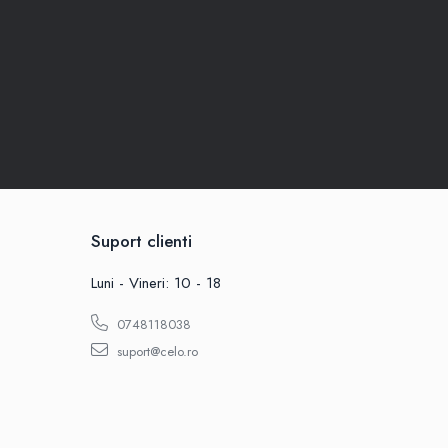
Suport clienti
Luni - Vineri: 10 - 18
0748118038
suport@celo.ro