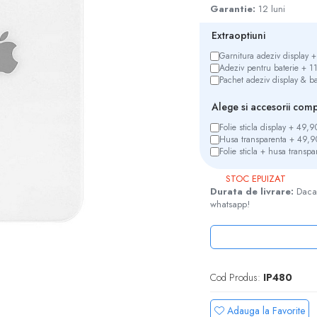
Garantie:
12 luni
Extraoptiuni
Garnitura adeziv display
Adeziv pentru baterie + 
Pachet adeziv display & 
Alege si accesorii com
Folie sticla display + 49,
Husa transparenta + 49,
Folie sticla + husa trans
STOC EPUIZAT
Durata de livrare:
Daca 
whatsapp!
e
k
Cod Produs:
IP480
Adauga la Favorite