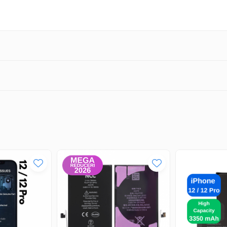
e)
00 pentru o fixare sigură și durabilă.
t pentru o instalare corectă și sigură.
u un design premium și rezistență îmbunătățită!
🚀