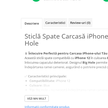
A1370 (11” 2010-2011)
A1465 (11” 2012-2015)
A1466 (13” 2012-2017)
A1932 (13” 2018-2019)
Caracteristici
Review-uri
(0)
Descriere
A2179 (13” 2020)
A2337 (M1 13” 2020)
Sticlă Spate Carcasă iPhone
A2681 (M2 13” 2022)
Hole
A2941 (M2 15” 2023)
A3113 (M3 13” 2024)
📱
Înlocuire Perfectă pentru Carcasa iPhone-ului Tău
A3240 (M4 13” 2025)
Această sticlă spate compatibilă cu
iPhone 12
în culoarea
înlocuirea capacului deteriorat. Designul
Big Hole
permite 
MacBook Pro
îndepărtarea ramei camerei, asigurând o potrivire precisă ș
A1278 (Unibody 13” 2009-2012)
✅
Caracteristici principale:
A1286 (Unibody 15” 2008-2012)
Compatibilitate:
iPhone 12
A1297 (Unibody 17” 2009-2011)
Culoare:
Blue
Tip:
Big Hole – nu necesită îndepărtarea ramei camerei
MacBook
Material:
Sticlă premium rezistentă la zgârieturi
A1342 (Unibody 13” 2009-2010)
VEZI MAI MULT
Aspect premium
, similar cu piesa originală
A1534 (Retina 12” 2015-2017)
Informatii conformitate produs