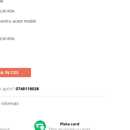
ON
16,90 RON
 pentru acest model
89,90 RON
A IN COS
e ajutor?
0748118038
informatii
Plata card
rodusul
Plata securizata cu cardul