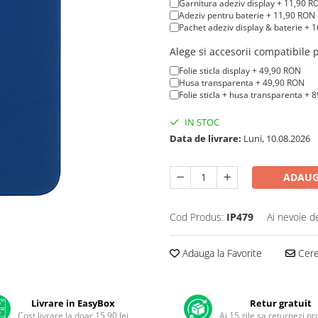
Garnitura adeziv display + 11,90 R
Adeziv pentru baterie + 11,90 RON
Pachet adeziv display & baterie + 
Alege si accesorii compatibile
Folie sticla display + 49,90 RON
Husa transparenta + 49,90 RON
Folie sticla + husa transparenta + 
IN STOC
Data de livrare:
Luni, 10.08.2026
ADAUG
Cod Produs:
IP479
Ai nevoie d
Adauga la Favorite
Cere 
Livrare in EasyBox
Retur gratuit
Cost livrare la doar 15,90 lei
Ai 15 zile sa returnezi p