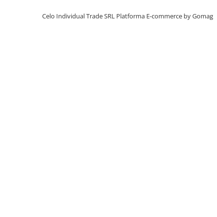
iPhone X
Celo Individual Trade SRL
Platforma E-commerce by Gomag
iPhone 8 Plus
iPhone 8
iPhone 7 Plus
iPhone 7
iPhone SE 2020 2nd
iPhone 6s Plus
iPhone SE 2022 3rd
iPhone 6 Plus
iPhone 6
Top Piese iPhone
Baterie iPhone
Display iPhone
Housing iPhone
iPhone 6s