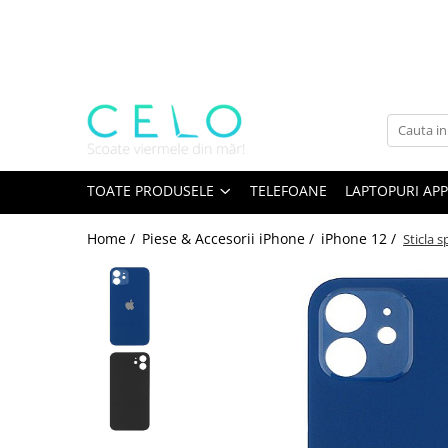
Toate Produsele
Laptopuri Apple
Telefoane
Piese & Accesorii MacBook
MacBook Pro Retina
TOATE PRODUSELE
TELEFOANE
LAPTOPURI APP
A1398 (Retina 15” 2012-2015)
Home /
Piese & Accesorii iPhone /
iPhone 12 /
Sticla 
A1425 (Retina 13” 2012-2013)
A1502 (Retina 13” 2013-2015)
A1706 (Retina 13” 2016-2017)
A1707 (Retina 15” 2016-2017)
A1708 (Retina 13” 2016-2017)
A1989 (Retina 13” 2018-2019)
A1990 (Retina 15” 2018-2019)
A2141 (Retina 16” 2019)