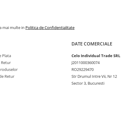
la mai multe in
Politica de Confidentialitate
DATE COMERCIALE
 Plata
Celo Individual Trade SRL
e Retur
J2011000360074
Produselor
RO29229470
de Retur
Str Drumul Intre Vii, Nr 12
Sector 3, Bucuresti