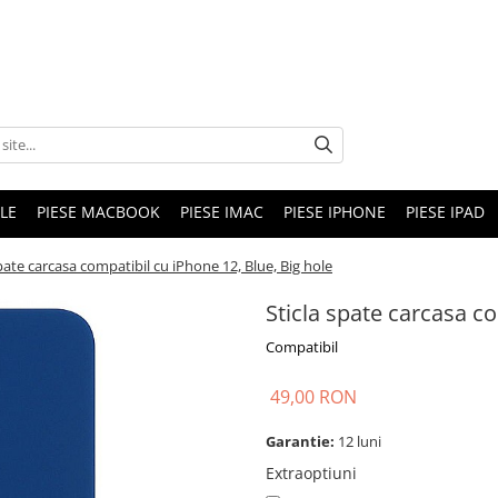
LE
PIESE MACBOOK
PIESE IMAC
PIESE IPHONE
PIESE IPAD
spate carcasa compatibil cu iPhone 12, Blue, Big hole
Sticla spate carcasa co
Compatibil
49,00 RON
Garantie:
12 luni
Extraoptiuni