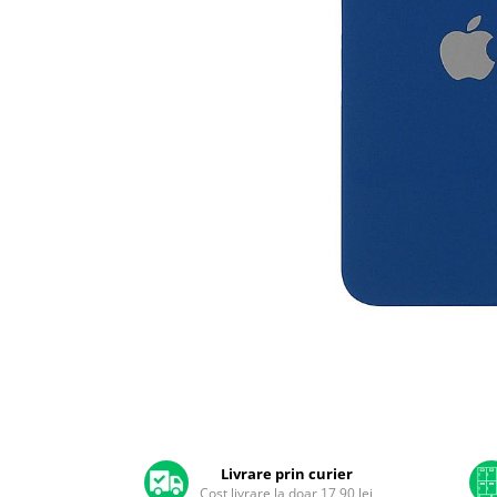
A2159 (Retina 13” 2019)
A2251 (Retina 13” 2020)
A2289 (Retina 13” 2020)
A2338 (M1/M2 13” 2020-2022)
A2442 (M1 14” 2021)
A2485 (M1 16” 2021)
A2779 (M2 14” 2023)
A2918 (M3 14” 2023)
A2992 (M3 14” 2023)
Top Piese Mac
Baterii MacBook
Placi de baza
Distribuie
Incarcatoare MacBook
pe
Display MacBook
Facebook
Tastatura MacBook
MacBook Air
Livrare prin curier
A1369 (13” 2010-2011)
Cost livrare la doar 17,90 lei