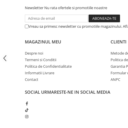
iPhone 13 Pro Max
Newsletter
Nu rata ofertele si promotiile noastre
iPhone 13 Pro
iPhone 13
Vreau sa primesc newsletter cu promotiile magazinului. Af
iPhone 13 mini
MAGAZINUL MEU
CLIENTI
iPhone 12 Pro Max
iPhone 12 Pro
Despre noi
Metode de
iPhone 12
Termeni si Conditii
Politica d
Politica de Confidentialitate
Garantia 
iPhone 12 mini
Informatii Livrare
Formular 
iPhone 11 Pro Max
Contact
ANPC
iPhone 11 Pro
SOCIAL
URMARESTE-NE IN SOCIAL MEDIA
iPhone 11
iPhone XS Max
iPhone XS
iPhone XR