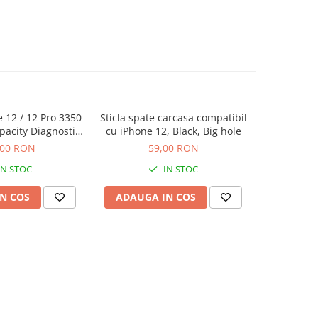
 12 / 12 Pro 3350
Sticla spate carcasa compatibil
Display o
-6%
acity Diagnostic
cu iPhone 12, Black, Big hole
pentru i
agnoza)
Gar
,00 RON
59,00 RON
309,00
IN STOC
IN STOC
N COS
ADAUGA IN COS
ADAUG