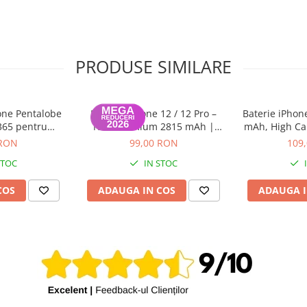
)
PRODUSE SIMILARE
entru o fixare sigură și
at pentru o instalare corectă și
one Pentalobe
Baterie iPhone 12 / 12 Pro –
Baterie iPhone
n design premium și rezistență
 365 pentru
NCC Premium 2815 mAh |
mAh, High Cap
la carcasa
Adeziv inclus | Garanție 12 luni
(di
 RON
99,00 RON
109
STOC
IN STOC
COS
ADAUGA IN COS
ADAUGA I