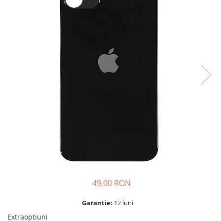
A2159 (Retina 13” 2019)
A2251 (Retina 13” 2020)
A2289 (Retina 13” 2020)
A2338 (M1/M2 13” 2020-2022)
A2442 (M1 14” 2021)
A2485 (M1 16” 2021)
A2779 (M2 14” 2023)
A2918 (M3 14” 2023)
A2992 (M3 14” 2023)
Top Piese Mac
Baterii MacBook
Placi de baza
Incarcatoare MacBook
Display MacBook
49,00 RON
Tastatura MacBook
MacBook Air
Garantie:
12 luni
A1369 (13” 2010-2011)
Extraoptiuni