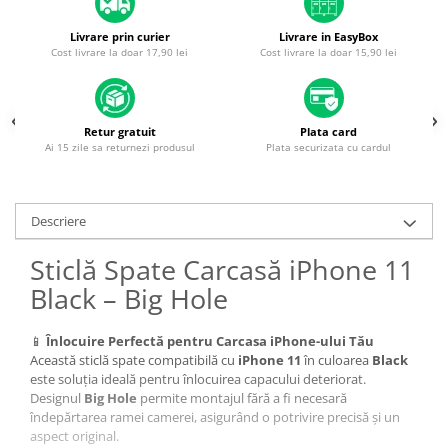
Piese & Accesorii iPhone
iPhone 16 Pro Max
Livrare prin curier
Livrare in EasyBox
Cost livrare la doar 17,90 lei
Cost livrare la doar 15,90 lei
iPhone 16 Pro
iPhone 17 Pro
iPhone 15 Pro Max
Retur gratuit
Plata card
Ai 15 zile sa returnezi produsul
Plata securizata cu cardul
iPhone 16 Plus
iPhone 17
Descriere
iPhone 15 Pro
iPhone 16
Sticlă Spate Carcasă iPhone 11
iPhone 15 Plus
Black – Big Hole
iPhone 15
📱
Înlocuire Perfectă pentru Carcasa iPhone-ului Tău
iPhone 14 Pro Max
Această sticlă spate compatibilă cu
iPhone 11
în culoarea
Black
iPhone 14 Pro
este soluția ideală pentru înlocuirea capacului deteriorat.
Designul
Big Hole
permite montajul fără a fi necesară
iPhone 14 Plus
îndepărtarea ramei camerei, asigurând o potrivire precisă și un
aspect original.
iPhone 14