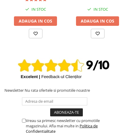
iPhone X
IN STOC
IN STOC
iPhone 8 Plus
iPhone 8
ADAUGA IN COS
ADAUGA IN COS
iPhone 7 Plus
iPhone 7
iPhone SE 2020 2nd
iPhone 6s Plus
iPhone SE 2022 3rd
iPhone 6 Plus
iPhone 6
Newsletter
Nu rata ofertele si promotiile noastre
Top Piese iPhone
Baterie iPhone
Display iPhone
Housing iPhone
Vreau sa primesc newsletter cu promotiile
magazinului. Afla mai multe in
Politica de
iPhone 6s
Confidentialitate