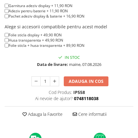
iPad mini (2nd gen)
iPhone XS
Garnitura adeziv display + 11,90 RON
A2179 (13” 2020)
iPad mini (3rd gen)
Adeziv pentru baterie + 11,90 RON
iPhone XR
A2337 (M1 13” 2020)
iPad mini (4th gen - 2015)
Pachet adeziv display & baterie + 16,90 RON
iPhone X
A2681 (M2 13” 2022)
iPad mini (5th gen - 2019)
Alege si accesorii compatibile pentru acest model
A2941 (M2 15” 2023)
iPhone 8 Plus
iPad mini (6th gen - 2021)
Folie sticla display + 49,90 RON
A3113 (M3 13” 2024)
iPhone 8
Husa transparenta + 49,90 RON
Folie sticla + husa transparenta + 89,90 RON
A3240 (M4 13” 2025)
iPhone 7 Plus
MacBook Pro
IN STOC
iPhone 7
A1278 (Unibody 13” 2009-2012)
Data de livrare:
maine, 07.08.2026
iPhone SE 2020 2nd
A1286 (Unibody 15” 2008-2012)
iPhone 6s Plus
A1297 (Unibody 17” 2009-2011)
ADAUGA IN COS
iPhone SE 2022 3rd
MacBook
Cod Produs:
IP558
iPhone 6 Plus
A1342 (Unibody 13” 2009-2010)
Ai nevoie de ajutor?
0748118038
A1534 (Retina 12” 2015-2017)
iPhone 6
Adauga la Favorite
Cere informatii
Top Piese iPhone
Baterie iPhone
Display iPhone