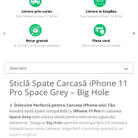
Housing iPhone
Livrare prin curier
Livrare in EasyBox
iPhone 6s
Cost livrare la doar 17,90 lei
Cost livrare la doar 15,90 lei
Retur gratuit
Plata card
Ai 15 zile sa returnezi produsul
Plata securizata cu cardul
Descriere
Sticlă Spate Carcasă iPhone 11
Pro Space Grey – Big Hole
📱
Înlocuire Perfectă pentru Carcasa iPhone-ului Tău
Această sticlă spate compatibilă cu
iPhone 11 Pro
în culoarea
Space Grey
este soluția ideală pentru înlocuirea capacului
deteriorat. Designul
Big Hole
permite montajul fără a fi necesară
îndepărtarea ramei camerei, asigurând o potrivire precisă și un
aspect original.