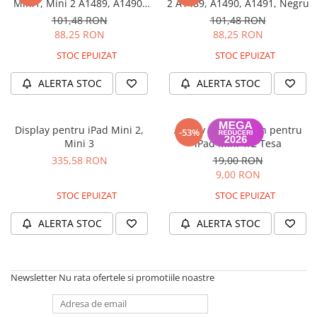
A2159 (Retina 13” 2019)
Mini1, Mini 2 A1489, A1490,
2 A1489, A1490, A1491, Negru
A1491, Alb
A2251 (Retina 13” 2020)
101,48 RON
101,48 RON
88,25 RON
88,25 RON
A2289 (Retina 13” 2020)
STOC EPUIZAT
STOC EPUIZAT
A2338 (M1/M2 13” 2020-2022)
A2442 (M1 14” 2021)
ALERTA STOC
ALERTA STOC
A2485 (M1 16” 2021)
A2779 (M2 14” 2023)
Display pentru iPad Mini 2,
Adeziv touchscreen pentru
A2918 (M3 14” 2023)
-53%
Mini 3
iPad Mini 1/2 Tesa
A2992 (M3 14” 2023)
335,58 RON
19,00 RON
Top Piese Mac
9,00 RON
Baterii MacBook
STOC EPUIZAT
STOC EPUIZAT
Placi de baza
ALERTA STOC
ALERTA STOC
Incarcatoare MacBook
Display MacBook
Tastatura MacBook
Newsletter
Nu rata ofertele si promotiile noastre
MacBook Air
A1369 (13” 2010-2011)