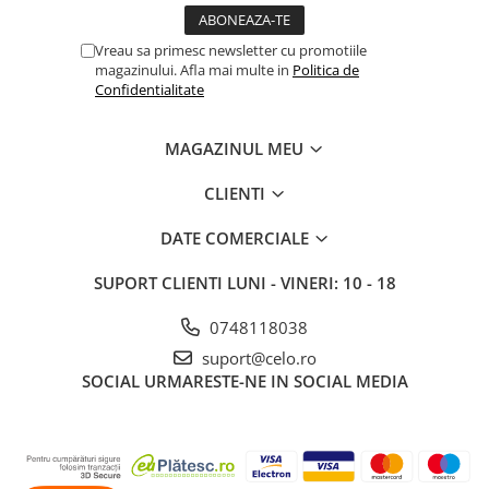
A1370 (11” 2010-2011)
A1465 (11” 2012-2015)
Vreau sa primesc newsletter cu promotiile
A1466 (13” 2012-2017)
magazinului. Afla mai multe in
Politica de
Confidentialitate
A1932 (13” 2018-2019)
A2179 (13” 2020)
MAGAZINUL MEU
A2337 (M1 13” 2020)
A2681 (M2 13” 2022)
CLIENTI
A2941 (M2 15” 2023)
A3113 (M3 13” 2024)
DATE COMERCIALE
A3240 (M4 13” 2025)
SUPORT CLIENTI
LUNI - VINERI: 10 - 18
MacBook Pro
A1278 (Unibody 13” 2009-2012)
0748118038
A1286 (Unibody 15” 2008-2012)
suport@celo.ro
SOCIAL
URMARESTE-NE IN SOCIAL MEDIA
A1297 (Unibody 17” 2009-2011)
MacBook
A1342 (Unibody 13” 2009-2010)
A1534 (Retina 12” 2015-2017)