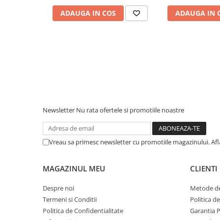
Piese & Accesorii iPhone
ADAUGA IN COS
ADAUGA IN 
iPhone 16 Pro Max
iPhone 16 Pro
iPhone 17 Pro
iPhone 15 Pro Max
iPhone 16 Plus
iPhone 17
iPhone 15 Pro
Newsletter
Nu rata ofertele si promotiile noastre
iPhone 16
iPhone 15 Plus
Vreau sa primesc newsletter cu promotiile magazinului. Af
iPhone 15
MAGAZINUL MEU
CLIENTI
iPhone 14 Pro Max
iPhone 14 Pro
Despre noi
Metode de
Termeni si Conditii
Politica d
iPhone 14 Plus
Politica de Confidentialitate
Garantia 
iPhone 14