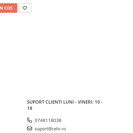
N COS
SUPORT CLIENTI
LUNI - VINERI: 10 -
18
0748118038
suport@celo.ro