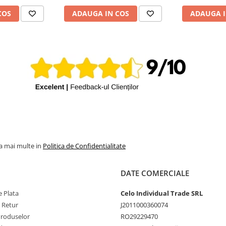
COS
ADAUGA IN COS
ADAUGA I
la mai multe in
Politica de Confidentialitate
DATE COMERCIALE
 Plata
Celo Individual Trade SRL
e Retur
J2011000360074
Produselor
RO29229470