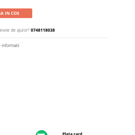
A IN COS
nevoie de ajutor?
0748118038
informatii
Plata card