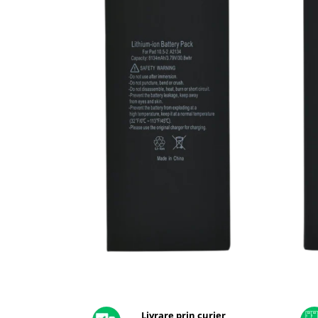
A2159 (Retina 13” 2019)
A2251 (Retina 13” 2020)
A2289 (Retina 13” 2020)
A2338 (M1/M2 13” 2020-2022)
A2442 (M1 14” 2021)
A2485 (M1 16” 2021)
A2779 (M2 14” 2023)
A2918 (M3 14” 2023)
A2992 (M3 14” 2023)
Top Piese Mac
Baterii MacBook
Placi de baza
Incarcatoare MacBook
Display MacBook
Tastatura MacBook
MacBook Air
Distribuie
pe
A1369 (13” 2010-2011)
Facebook
Livrare prin curier