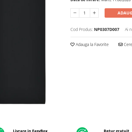
ADAUG
Cod Produs:
NP0307D007
Ai 
Adauga la Favorite
Cere 
Livrare in EasyBox
Retur gratuit