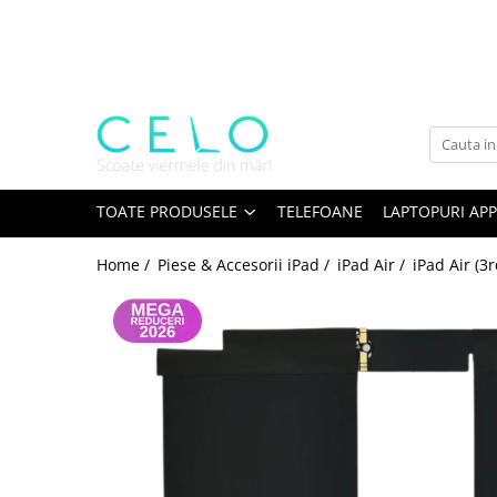
Toate Produsele
Laptopuri Apple
Telefoane
Piese & Accesorii MacBook
MacBook Pro Retina
TOATE PRODUSELE
TELEFOANE
LAPTOPURI APP
A1398 (Retina 15” 2012-2015)
Home /
Piese & Accesorii iPad /
iPad Air /
iPad Air (3
A1425 (Retina 13” 2012-2013)
A1502 (Retina 13” 2013-2015)
A1706 (Retina 13” 2016-2017)
A1707 (Retina 15” 2016-2017)
A1708 (Retina 13” 2016-2017)
A1989 (Retina 13” 2018-2019)
A1990 (Retina 15” 2018-2019)
A2141 (Retina 16” 2019)