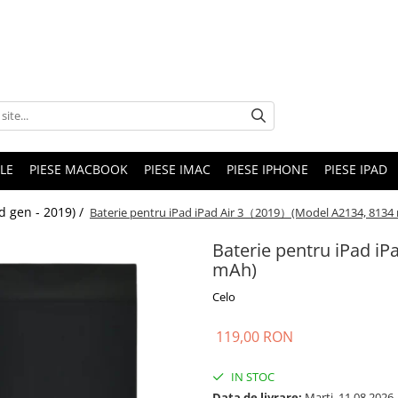
LE
PIESE MACBOOK
PIESE IMAC
PIESE IPHONE
PIESE IPAD
rd gen - 2019) /
Baterie pentru iPad iPad Air 3（2019）(Model A2134, 8134
Baterie pentru iPad i
mAh)
Celo
119,00 RON
IN STOC
Data de livrare:
Marti, 11.08.2026