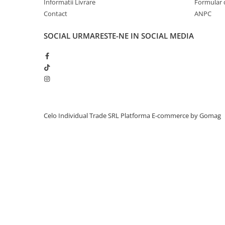
Informatii Livrare
Formular 
iPhone 13 Pro Max
Contact
ANPC
iPhone 13 Pro
SOCIAL
URMARESTE-NE IN SOCIAL MEDIA
iPhone 13
iPhone 13 mini
iPhone 12 Pro Max
iPhone 12 Pro
iPhone 12
Celo Individual Trade SRL
Platforma E-commerce by Gomag
iPhone 12 mini
iPhone 11 Pro Max
iPhone 11 Pro
iPhone 11
iPhone XS Max
iPhone XS
iPhone XR