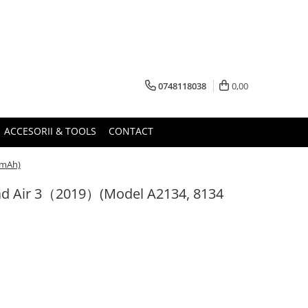
0748118038
0,00
ACCESORII & TOOLS
CONTACT
 mAh)
Pad Air 3（2019）(Model A2134, 8134