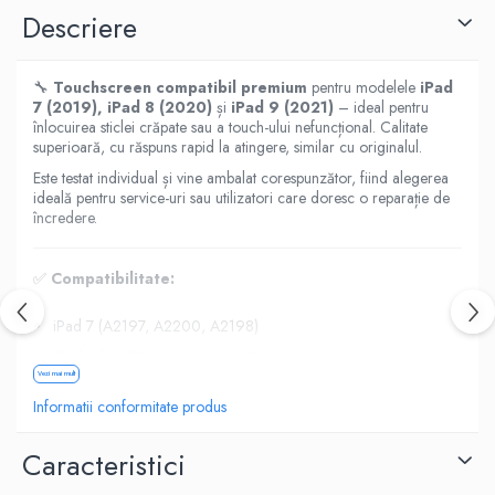
Housing iPhone
Descriere
iPhone 6s
🔧
Touchscreen compatibil premium
pentru modelele
iPad
7 (2019), iPad 8 (2020)
și
iPad 9 (2021)
– ideal pentru
înlocuirea sticlei crăpate sau a touch-ului nefuncțional. Calitate
superioară, cu răspuns rapid la atingere, similar cu originalul.
Este testat individual și vine ambalat corespunzător, fiind alegerea
ideală pentru service-uri sau utilizatori care doresc o reparație de
încredere.
✅
Compatibilitate:
iPad 7 (A2197, A2200, A2198)
iPad 8 (A2270, A2428, A2429, A2430)
Vezi mai mult
iPad 9 (A2602, A2603, A2604, A2605)
Informatii conformitate produs
Dimensiune ecran:
10.2 inch
Caracteristici
✅
Specificații tehnice: