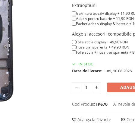
Extraoptiuni
Garnitura adeziv display + 11,90 R
Adeziv pentru baterie + 11,90 RON
Pachet adeziv display & baterie + 
Alege si accesorii compatibile
Folie sticla display + 49,90 RON
Husa transparenta + 49,90 RON
Folie sticla + husa transparenta + 
IN STOC
Data de livrare:
Luni, 10.08.2026
ADAUG
Cod Produs:
IP670
Ai nevoie d
Adauga la Favorite
Cere 