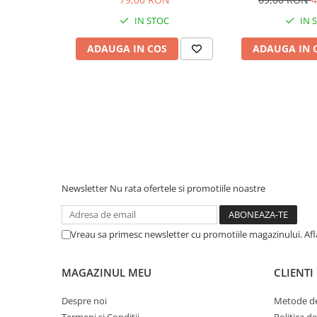
Piese & Accesorii iPhone
IN STOC
IN 
iPhone 16 Pro Max
iPhone 16 Pro
ADAUGA IN COS
ADAUGA IN 
iPhone 17 Pro
iPhone 15 Pro Max
iPhone 16 Plus
iPhone 17
iPhone 15 Pro
iPhone 16
Newsletter
Nu rata ofertele si promotiile noastre
iPhone 15 Plus
iPhone 15
Vreau sa primesc newsletter cu promotiile magazinului. Af
iPhone 14 Pro Max
iPhone 14 Pro
MAGAZINUL MEU
CLIENTI
iPhone 14 Plus
Despre noi
Metode de
iPhone 14
Termeni si Conditii
Politica d