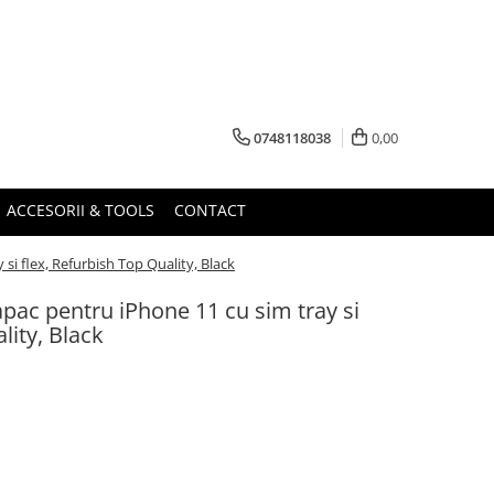
0748118038
0,00
ACCESORII & TOOLS
CONTACT
si flex, Refurbish Top Quality, Black
pac pentru iPhone 11 cu sim tray si
lity, Black