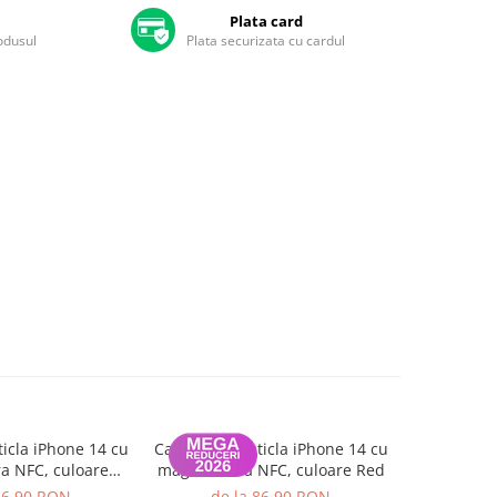
Plata card
rodusul
Plata securizata cu cardul
icla iPhone 14 cu
Capac spate sticla iPhone 14 cu
Surubelni
a NFC, culoare
magnet, fara NFC, culoare Red
0.8 HUI
arlight
suburi
86,90 RON
de la 86,90 RON