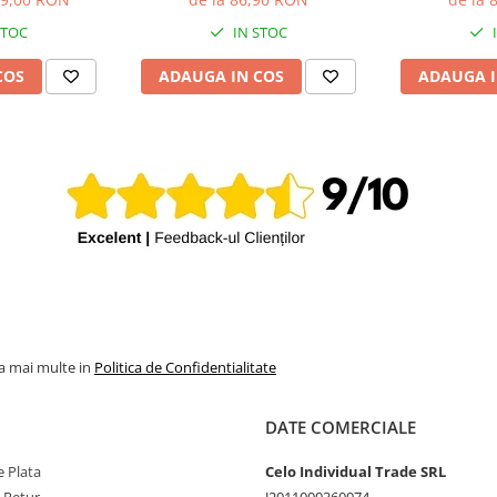
STOC
IN STOC
COS
ADAUGA IN COS
ADAUGA I
la mai multe in
Politica de Confidentialitate
DATE COMERCIALE
 Plata
Celo Individual Trade SRL
e Retur
J2011000360074