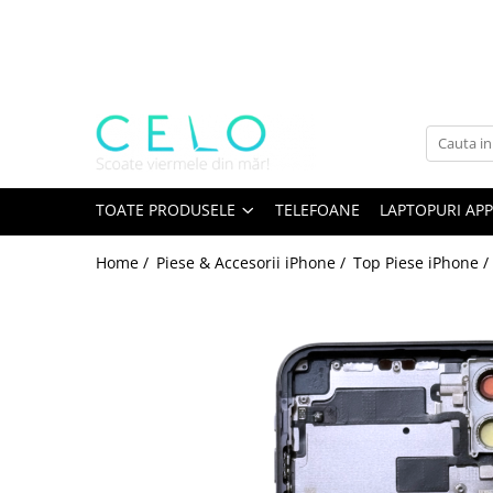
Toate Produsele
Laptopuri Apple
Telefoane
Piese & Accesorii MacBook
MacBook Pro Retina
TOATE PRODUSELE
TELEFOANE
LAPTOPURI APP
A1398 (Retina 15” 2012-2015)
Home /
Piese & Accesorii iPhone /
Top Piese iPhone /
A1425 (Retina 13” 2012-2013)
A1502 (Retina 13” 2013-2015)
A1706 (Retina 13” 2016-2017)
A1707 (Retina 15” 2016-2017)
A1708 (Retina 13” 2016-2017)
A1989 (Retina 13” 2018-2019)
A1990 (Retina 15” 2018-2019)
A2141 (Retina 16” 2019)