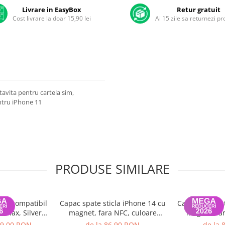
Livrare in EasyBox
Retur gratuit
Cost livrare la doar 15,90 lei
Ai 15 zile sa returnezi p
avita pentru cartela sim,
ntru iPhone 11
PRODUSE SIMILARE
casa compatibil
Capac spate sticla iPhone 14 cu
Capac spate st
 Max, Silver,
magnet, fara NFC, culoare
magnet, far
ole
Midnight
St
9,00 RON
de la 86,90 RON
de la 