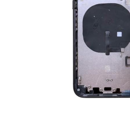
A2159 (Retina 13” 2019)
A2251 (Retina 13” 2020)
A2289 (Retina 13” 2020)
A2338 (M1/M2 13” 2020-2022)
A2442 (M1 14” 2021)
A2485 (M1 16” 2021)
A2779 (M2 14” 2023)
A2918 (M3 14” 2023)
A2992 (M3 14” 2023)
Top Piese Mac
Baterii MacBook
Placi de baza
Incarcatoare MacBook
Display MacBook
Tastatura MacBook
MacBook Air
Distribuie
pe
A1369 (13” 2010-2011)
Facebook