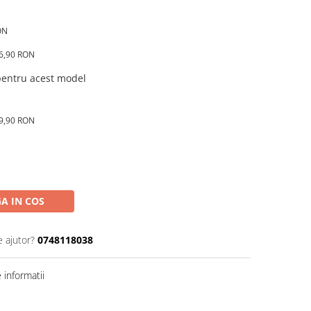
ON
16,90 RON
 pentru acest model
89,90 RON
A IN COS
e ajutor?
0748118038
informatii