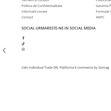
iPhone 13 Pro Max
Politica de Confidentialitate
Garantia 
Informatii Livrare
Formular 
iPhone 13 Pro
Contact
ANPC
iPhone 13
SOCIAL
URMARESTE-NE IN SOCIAL MEDIA
iPhone 13 mini
iPhone 12 Pro Max
iPhone 12 Pro
iPhone 12
iPhone 12 mini
iPhone 11 Pro Max
Celo Individual Trade SRL
Platforma E-commerce by Gomag
iPhone 11 Pro
iPhone 11
iPhone XS Max
iPhone XS
iPhone XR