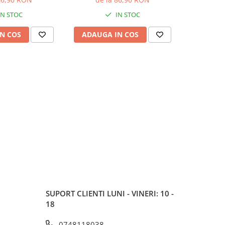
IN STOC
IN STOC
N COS
ADAUGA IN COS
ADAUG
SUPORT CLIENTI
LUNI - VINERI: 10 -
18
0748118038