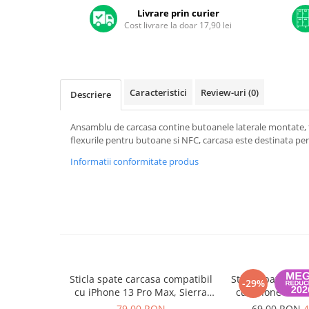
A1370 (11” 2010-2011)
Livrare prin curier
A1465 (11” 2012-2015)
Cost livrare la doar 17,90 lei
A1466 (13” 2012-2017)
A1932 (13” 2018-2019)
A2179 (13” 2020)
Caracteristici
Review-uri
(0)
A2337 (M1 13” 2020)
Descriere
A2681 (M2 13” 2022)
Ansamblu de carcasa contine butoanele laterale montate, t
A2941 (M2 15” 2023)
flexurile pentru butoane si NFC, carcasa este destinata pe
A3113 (M3 13” 2024)
Informatii conformitate produs
A3240 (M4 13” 2025)
MacBook Pro
A1278 (Unibody 13” 2009-2012)
A1286 (Unibody 15” 2008-2012)
A1297 (Unibody 17” 2009-2011)
MacBook
Sticla spate carcasa compatibil
Sticla spate car
A1342 (Unibody 13” 2009-2010)
-29%
cu iPhone 13 Pro Max, Sierra
cu iPhone 13 Pro
A1534 (Retina 12” 2015-2017)
Blue, Big hole
Big h
79,00 RON
69,00 RON
4