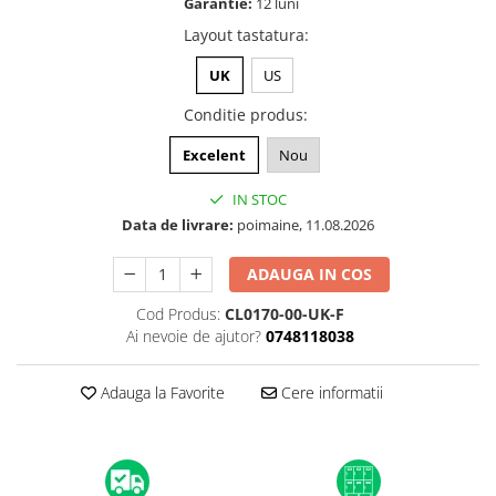
Garantie:
12 luni
A1370 (11” 2010-2011)
Layout tastatura
:
A1465 (11” 2012-2015)
A1466 (13” 2012-2017)
UK
US
A1932 (13” 2018-2019)
Conditie produs
:
A2179 (13” 2020)
A2337 (M1 13” 2020)
Excelent
Nou
A2681 (M2 13” 2022)
IN STOC
A2941 (M2 15” 2023)
Data de livrare:
poimaine, 11.08.2026
A3113 (M3 13” 2024)
A3240 (M4 13” 2025)
ADAUGA IN COS
MacBook Pro
Cod Produs:
CL0170-00-UK-F
A1278 (Unibody 13” 2009-2012)
Ai nevoie de ajutor?
0748118038
A1286 (Unibody 15” 2008-2012)
A1297 (Unibody 17” 2009-2011)
Adauga la Favorite
Cere informatii
MacBook
A1342 (Unibody 13” 2009-2010)
A1534 (Retina 12” 2015-2017)