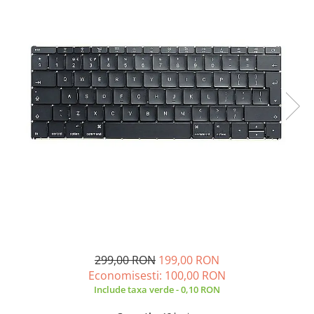
A2159 (Retina 13” 2019)
A2251 (Retina 13” 2020)
A2289 (Retina 13” 2020)
A2338 (M1/M2 13” 2020-2022)
A2442 (M1 14” 2021)
A2485 (M1 16” 2021)
A2779 (M2 14” 2023)
A2918 (M3 14” 2023)
A2992 (M3 14” 2023)
Top Piese Mac
Baterii MacBook
Placi de baza
Incarcatoare MacBook
Display MacBook
299,00 RON
199,00 RON
Tastatura MacBook
Economisesti:
100,00
RON
MacBook Air
Include taxa verde - 0,10 RON
A1369 (13” 2010-2011)