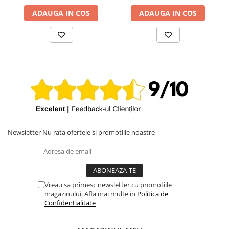
iPhone X
🔹 Verifică layout-ul actual înainte de comandă
ADAUGA IN COS
ADAUGA IN COS
📢
Adu-ți MacBook-ul Retina 12" A1534 din nou la viață cu o
iPhone 8 Plus
tastatură perfect compatibilă – în varianta dorită!
💻
iPhone 8
iPhone 7 Plus
iPhone 7
iPhone SE 2020 2nd
iPhone 6s Plus
iPhone SE 2022 3rd
iPhone 6 Plus
Newsletter
Nu rata ofertele si promotiile noastre
iPhone 6
Top Piese iPhone
Baterie iPhone
Vreau sa primesc newsletter cu promotiile
Display iPhone
magazinului. Afla mai multe in
Politica de
Confidentialitate
Housing iPhone
iPhone 6s