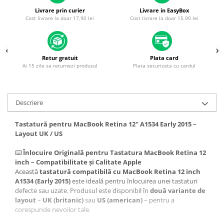
Piese & Accesorii iPhone
Livrare prin curier
Livrare in EasyBox
iPhone 16 Pro Max
Cost livrare la doar 17,90 lei
Cost livrare la doar 15,90 lei
iPhone 16 Pro
iPhone 17 Pro
Retur gratuit
Plata card
iPhone 15 Pro Max
Ai 15 zile sa returnezi produsul
Plata securizata cu cardul
iPhone 16 Plus
iPhone 17
Descriere
iPhone 15 Pro
Tastatură pentru MacBook Retina 12" A1534 Early 2015 –
iPhone 16
Layout UK / US
iPhone 15 Plus
⌨️
Înlocuire Originală pentru Tastatura MacBook Retina 12
iPhone 15
inch – Compatibilitate și Calitate Apple
Această
tastatură compatibilă cu MacBook Retina 12 inch
iPhone 14 Pro Max
A1534 (Early 2015)
este ideală pentru înlocuirea unei tastaturi
iPhone 14 Pro
defecte sau uzate. Produsul este disponibil în
două variante de
layout
–
UK (britanic)
sau
US (american)
– pentru a
iPhone 14 Plus
corespunde nevoilor tale.
iPhone 14