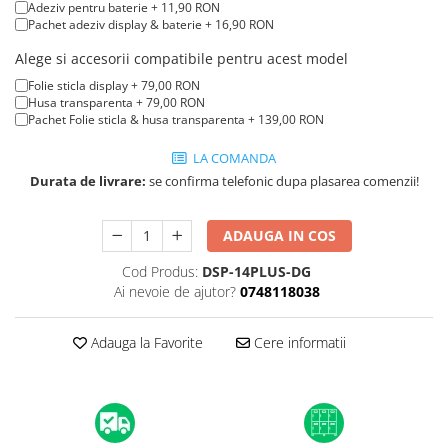
iPad mini (2nd gen)
iPhone XS
Adeziv pentru baterie + 11,90 RON
A2179 (13” 2020)
Pachet adeziv display & baterie + 16,90 RON
iPad mini (3rd gen)
iPhone XR
A2337 (M1 13” 2020)
iPad mini (4th gen - 2015)
Alege si accesorii compatibile pentru acest model
iPhone X
A2681 (M2 13” 2022)
iPad mini (5th gen - 2019)
Folie sticla display + 79,00 RON
A2941 (M2 15” 2023)
iPhone 8 Plus
Husa transparenta + 79,00 RON
iPad mini (6th gen - 2021)
Pachet Folie sticla & husa transparenta + 139,00 RON
A3113 (M3 13” 2024)
iPhone 8
A3240 (M4 13” 2025)
LA COMANDA
iPhone 7 Plus
MacBook Pro
Durata de livrare:
se confirma telefonic dupa plasarea comenzii!
iPhone 7
A1278 (Unibody 13” 2009-2012)
iPhone SE 2020 2nd
A1286 (Unibody 15” 2008-2012)
ADAUGA IN COS
iPhone 6s Plus
A1297 (Unibody 17” 2009-2011)
Cod Produs:
DSP-14PLUS-DG
iPhone SE 2022 3rd
MacBook
Ai nevoie de ajutor?
0748118038
iPhone 6 Plus
A1342 (Unibody 13” 2009-2010)
Adauga la Favorite
Cere informatii
A1534 (Retina 12” 2015-2017)
iPhone 6
Top Piese iPhone
Baterie iPhone
Display iPhone