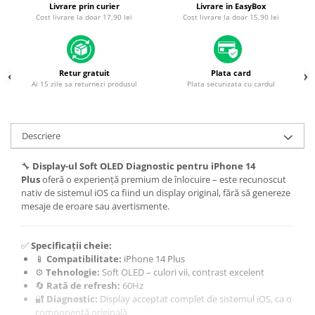
Livrare prin curier
Livrare in EasyBox
Housing iPhone
Cost livrare la doar 17,90 lei
Cost livrare la doar 15,90 lei
iPhone 6s
Retur gratuit
Plata card
Ai 15 zile sa returnezi produsul
Plata securizata cu cardul
Descriere
🔧
Display-ul Soft OLED Diagnostic pentru iPhone 14
Plus
oferă o experiență premium de înlocuire – este recunoscut
nativ de sistemul iOS ca fiind un display original, fără să genereze
mesaje de eroare sau avertismente.
✅
Specificații cheie:
📱
Compatibilitate:
iPhone 14 Plus
⚙️
Tehnologie:
Soft OLED – culori vii, contrast excelent
🔄
Rată de refresh:
60Hz
🔐
Diagnostic:
Display acceptat complet de sistemul iOS, ca o
componentă originală