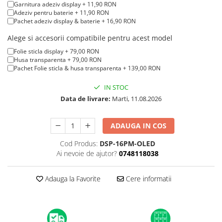
iPad mini (2nd gen)
iPhone XS
Garnitura adeziv display + 11,90 RON
A2179 (13” 2020)
Adeziv pentru baterie + 11,90 RON
iPad mini (3rd gen)
iPhone XR
Pachet adeziv display & baterie + 16,90 RON
A2337 (M1 13” 2020)
iPad mini (4th gen - 2015)
iPhone X
A2681 (M2 13” 2022)
Alege si accesorii compatibile pentru acest model
iPad mini (5th gen - 2019)
A2941 (M2 15” 2023)
iPhone 8 Plus
Folie sticla display + 79,00 RON
iPad mini (6th gen - 2021)
Husa transparenta + 79,00 RON
A3113 (M3 13” 2024)
iPhone 8
Pachet Folie sticla & husa transparenta + 139,00 RON
A3240 (M4 13” 2025)
iPhone 7 Plus
IN STOC
MacBook Pro
iPhone 7
Data de livrare:
Marti, 11.08.2026
A1278 (Unibody 13” 2009-2012)
iPhone SE 2020 2nd
A1286 (Unibody 15” 2008-2012)
ADAUGA IN COS
iPhone 6s Plus
A1297 (Unibody 17” 2009-2011)
iPhone SE 2022 3rd
MacBook
Cod Produs:
DSP-16PM-OLED
Ai nevoie de ajutor?
0748118038
iPhone 6 Plus
A1342 (Unibody 13” 2009-2010)
A1534 (Retina 12” 2015-2017)
iPhone 6
Adauga la Favorite
Cere informatii
Top Piese iPhone
Baterie iPhone
Display iPhone