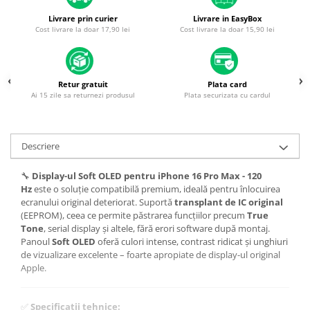
Housing iPhone
Livrare prin curier
Livrare in EasyBox
iPhone 6s
Cost livrare la doar 17,90 lei
Cost livrare la doar 15,90 lei
Retur gratuit
Plata card
Ai 15 zile sa returnezi produsul
Plata securizata cu cardul
Descriere
🔧
Display-ul Soft OLED pentru iPhone 16 Pro Max - 120
Hz
este o soluție compatibilă premium, ideală pentru înlocuirea
ecranului original deteriorat. Suportă
transplant de IC original
(EEPROM), ceea ce permite păstrarea funcțiilor precum
True
Tone
, serial display și altele, fără erori software după montaj.
Panoul
Soft OLED
oferă culori intense, contrast ridicat și unghiuri
de vizualizare excelente – foarte apropiate de display-ul original
Apple.
✅
Specificații tehnice: